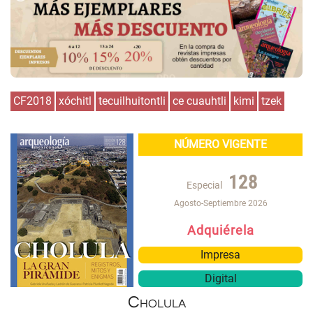
CF2018
xóchitl
tecuilhuitontli
ce cuauhtli
kimi
tzek
NÚMERO VIGENTE
128
Especial
Agosto-Septiembre 2026
Adquiérela
Impresa
Digital
Cholula