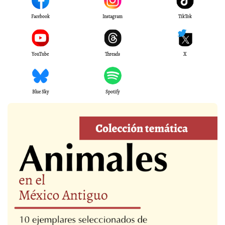
Facebook
Instagram
TikTok
YouTube
Threads
X
Blue Sky
Spotify