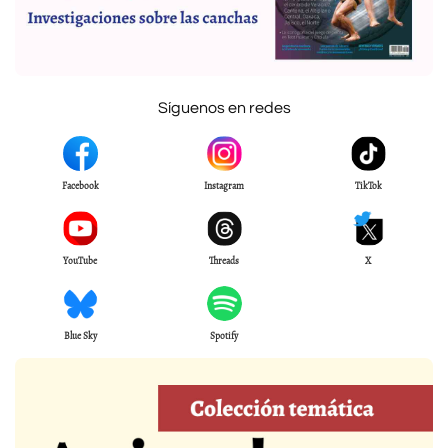
Síguenos en redes
Facebook
Instagram
TikTok
YouTube
Threads
X
Blue Sky
Spotify