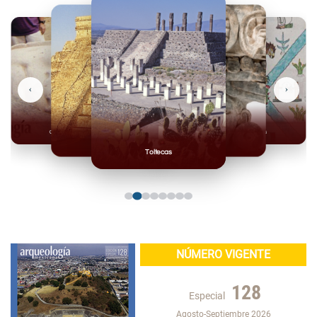
‹
›
Olmecas
Mexicas
Mayas
Mixteca
Toltecas
NÚMERO VIGENTE
128
Especial
Agosto-Septiembre 2026