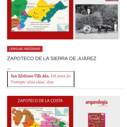
LENGUAS INDÍGENAS
ZAPOTECO DE LA SIERRA DE JUÁREZ
...
San Ildefonso Villa Alta.
Del oeste de
Tuxtepec (
diza shisa’
,
diza