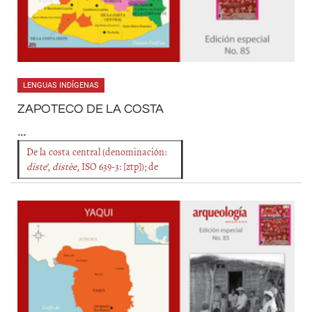
LENGUAS INDÍGENAS
ZAPOTECO DE LA COSTA
...
De la costa central (denominación:
diste’
,
distèe
, ISO 639-3: [ztp]); de