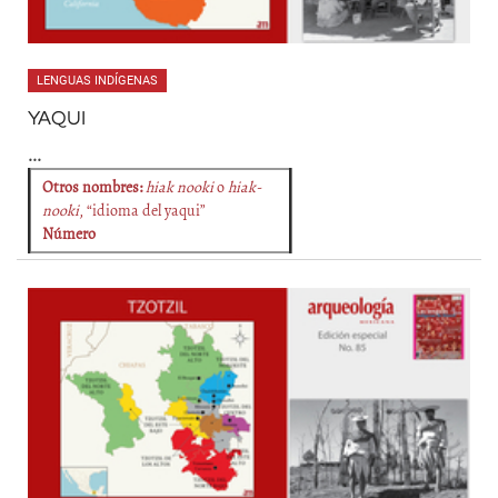
LENGUAS INDÍGENAS
YAQUI
...
Otros nombres:
hiak nooki
o
hiak-
nooki
, “idioma del yaqui”
Número