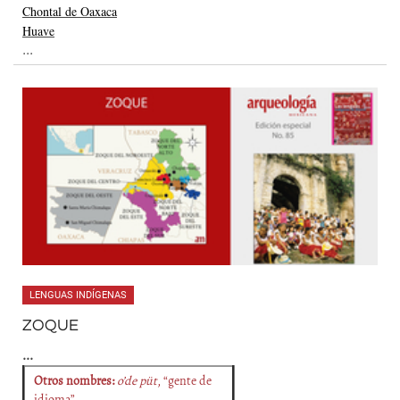
Chontal de Oaxaca
Huave
...
LENGUAS INDÍGENAS
ZOQUE
...
Otros nombres:
o’de püt
, “gente de
idioma”