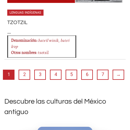
LENGUAS INDÍGENAS
TZOTZIL
...
Denominación
:
bats’il winik
,
bats’i
k’op
Otros nombres
: tsotsil
1
2
3
4
5
6
7
→
Descubre las culturas del México
antiguo