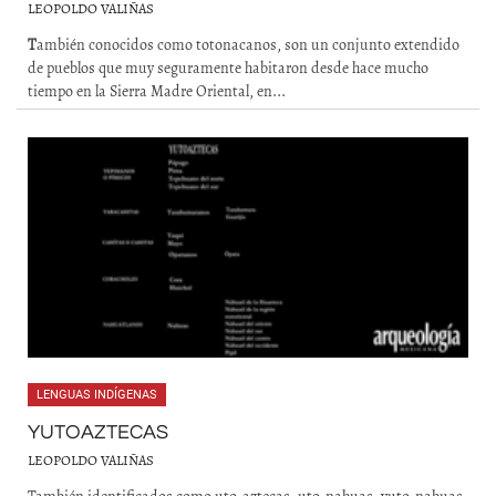
LEOPOLDO VALIÑAS
T
ambién conocidos como totonacanos, son un conjunto extendido
de pueblos que muy seguramente habitaron desde hace mucho
tiempo en la Sierra Madre Oriental, en...
LENGUAS INDÍGENAS
YUTOAZTECAS
LEOPOLDO VALIÑAS