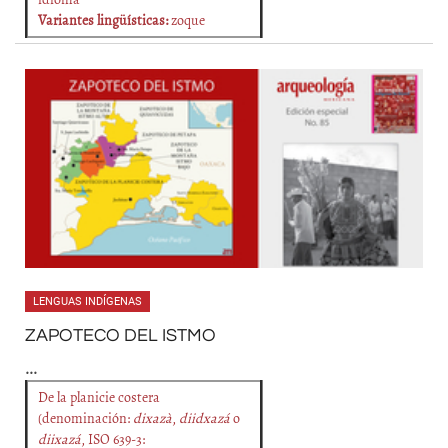
Variantes lingüísticas:
zoque
LENGUAS INDÍGENAS
ZAPOTECO DEL ISTMO
...
De la planicie costera
(denominación:
dixazà
,
diidxazá
o
diixazá
, ISO 639-3: