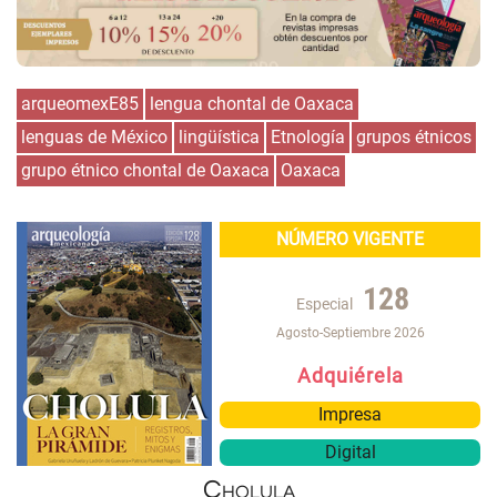
arqueomexE85
lengua chontal de Oaxaca
lenguas de México
lingüística
Etnología
grupos étnicos
grupo étnico chontal de Oaxaca
Oaxaca
NÚMERO VIGENTE
128
Especial
Agosto-Septiembre 2026
Adquiérela
Impresa
Digital
Cholula