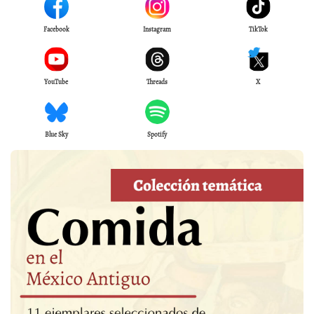
Facebook
Instagram
TikTok
YouTube
Threads
X
Blue Sky
Spotify