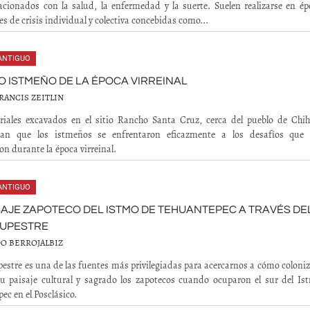
acionados con la salud, la enfermedad y la suerte. Suelen realizarse en ép
es de crisis individual y colectiva concebidas como...
ANTIGUO
IO ISTMEÑO DE LA ÉPOCA VIRREINAL
RANCIS ZEITLIN
riales excavados en el sitio Rancho Santa Cruz, cerca del pueblo de Chih
an que los istmeños se enfrentaron eficazmente a los desafíos que 
on durante la época virreinal.
ANTIGUO
SAJE ZAPOTECO DEL ISTMO DE TEHUANTEPEC A TRAVÉS DE
RUPESTRE
O BERROJALBIZ
upestre es una de las fuentes más privilegiadas para acercarnos a cómo coloni
u paisaje cultural y sagrado los zapotecos cuando ocuparon el sur del Is
ec en el Posclásico.