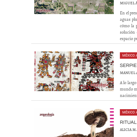
MIGUEL 
En el pre
aguas plu
cómo la p
solución 
espacio p
MÉXICO 
SERPIE
MANUEL 
A lo largo
mundo mix
nacimient
MÉXICO 
RITUAL
ALICIA M