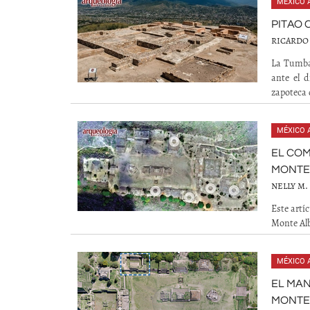
MÉXICO 
PITAO 
RICARDO
La Tumba
ante el 
zapoteca 
MÉXICO 
EL COM
MONTE
NELLY M.
Este artí
Monte Alb
MÉXICO 
EL MAN
MONTE