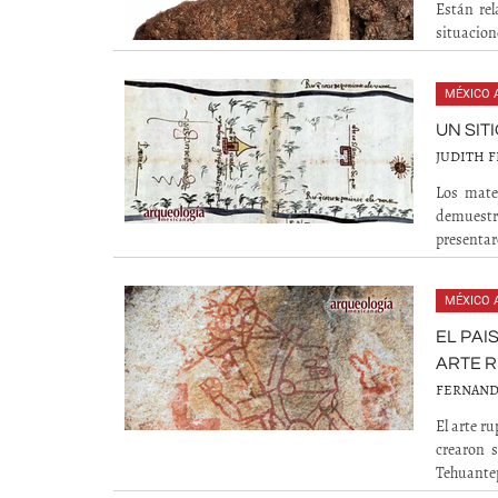
Están rel
situacion
MÉXICO 
UN SIT
JUDITH F
Los mate
demuestr
presentar
MÉXICO 
EL PAI
ARTE 
FERNAND
El arte r
crearon s
Tehuantep