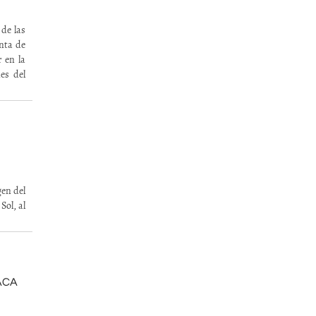
 de las
enta de
 en la
es del
gen del
ol, al
ACA