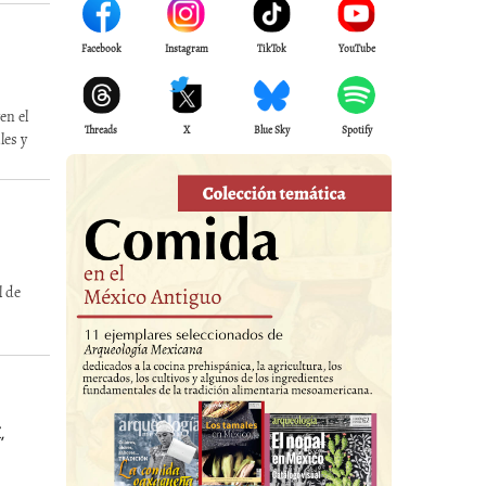
Facebook
Instagram
TikTok
YouTube
en el
Threads
X
Blue Sky
Spotify
les y
l de
,