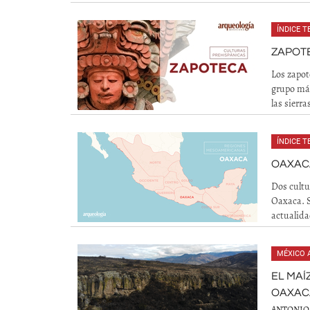
ÍNDICE 
ZAPOT
Los zapot
grupo más
las sierr
ÍNDICE 
OAXAC
Dos cultu
Oaxaca. S
actualida
MÉXICO 
EL MAÍ
OAXAC
ANTONIO