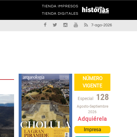
TIENDA IMPRESOS
TIENDA DIGITALES
7-ago-2026
NÚMERO
VIGENTE
128
Especial
Agosto-Septiembre
2026
Adquiérela
Impresa