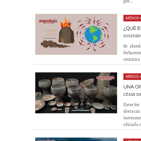
por...
MÉXICO 
¿QUÉ 
SOLEDAD 
Se abord
fechamie
cerámica
MÉXICO 
UNA O
CÉSAR DA
Entre los
destacan
instrumen
ubicada c