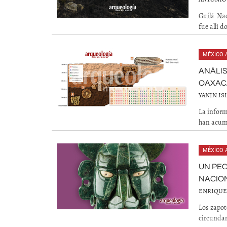
Guilá Naq
fue allí 
MÉXICO 
ANÁLIS
OAXAC
YANIN IS
La inform
han acumu
MÉXICO 
UN PEC
NACIO
ENRIQUE
Los zapot
circundan