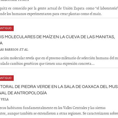
uitz es conocido por la gente actual de Unión Zapata como “el laboratorio”
donde los humanos experimentaron para crear plantas como el maíz.
ANTIGUO
IS MOLECULARES DE MAÍZ EN LA CUEVA DE LAS MANITAS,
A
LAS BARRIOS
ET AL.
ación molecular revela que en el proceso milenario de selección humana del m
lado cambios genéticos que tienen una expresión concreta...
ANTIGUO
TORAL DE PIEDRA VERDE EN LA SALA DE OAXACA DEL MU
NAL DE ANTROPOLOGÍA
 VELA
ecos habitaron fundamentalmente en los Valles Centrales y las sierras
tes, aunque también se extendieron a otras regiones. Se caracterizaron sobr