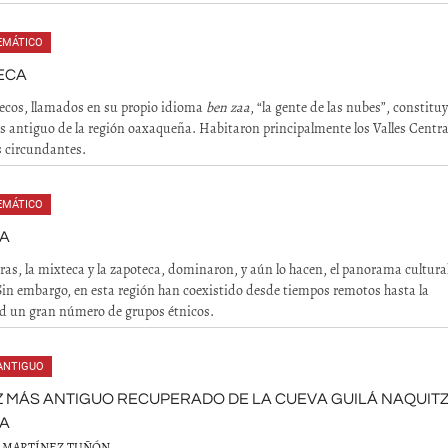
TEMÁTICO
ECA
ecos, llamados en su propio idioma
ben zaa
, “la gente de las nubes”, constituy
 antiguo de la región oaxaqueña. Habitaron principalmente los Valles Centra
as circundantes.
TEMÁTICO
A
ras, la mixteca y la zapoteca, dominaron, y aún lo hacen, el panorama cultura
in embargo, en esta región han coexistido desde tiempos remotos hasta la
d un gran número de grupos étnicos.
ANTIGUO
Z MÁS ANTIGUO RECUPERADO DE LA CUEVA GUILÁ NAQUITZ
A
 MARTÍNEZ TUÑÓN