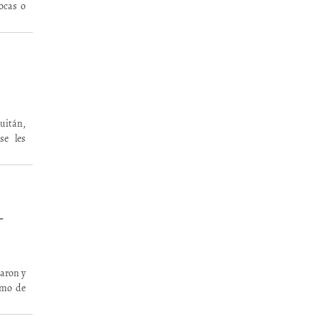
ocas o
uitán,
se les
L
zaron y
tmo de