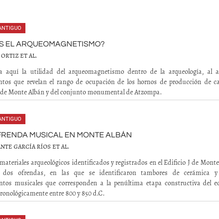
ANTIGUO
ES EL ARQUEOMAGNETISMO?
ORTIZ ET AL.
a aquí la utilidad del arqueomagnetismo dentro de la arqueología, al a
ntos que revelan el rango de ocupación de los hornos de producción de ca
 de Monte Albán y del conjunto monumental de Atzompa.
ANTIGUO
FRENDA MUSICAL EN MONTE ALBÁN
NTE GARCÍA RÍOS ET AL.
 materiales arqueológicos identificados y registrados en el Edificio J de Mont
 dos ofrendas, en las que se identificaron tambores de cerámica y
tos musicales que corresponden a la penúltima etapa constructiva del edi
ronológicamente entre 800 y 850 d.C.