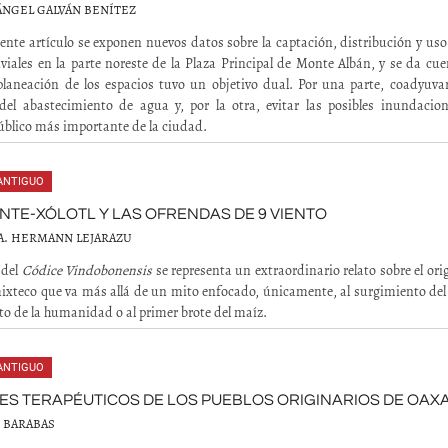
ÁNGEL GALVÁN BENÍTEZ
sente artículo se exponen nuevos datos sobre la captación, distribución y uso
viales en la parte noreste de la Plaza Principal de Monte Albán, y se da cu
laneación de los espacios tuvo un objetivo dual. Por una parte, coadyuvar
del abastecimiento de agua y, por la otra, evitar las posibles inundacion
úblico más importante de la ciudad.
ANTIGUO
NTE-XÓLOTL Y LAS OFRENDAS DE 9 VIENTO
A. HERMANN LEJARAZU
 del
Códice Vindobonensis
se representa un extraordinario relato sobre el ori
teco que va más allá de un mito enfocado, únicamente, al surgimiento del S
o de la humanidad o al primer brote del maíz.
ANTIGUO
ES TERAPÉUTICOS DE LOS PUEBLOS ORIGINARIOS DE OAX
. BARABAS