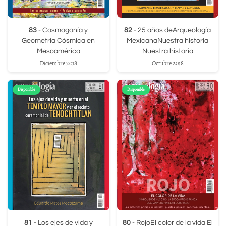
83
- Cosmogonía y
82
- 25 años deArqueología
Geometría Cósmica en
MexicanaNuestra historia
Mesoamérica
Nuestra historia
Diciembre 2018
Octubre 2018
Disponible
Disponible
81
- Los ejes de vida y
80
- RojoEl color de la vida El