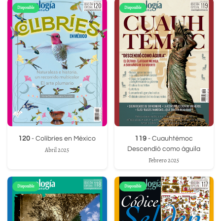
Disponible
Disponible
120
- Colibríes en México
119
- Cuauhtémoc
Descendió como águila
Abril 2025
Febrero 2025
Disponible
Disponible