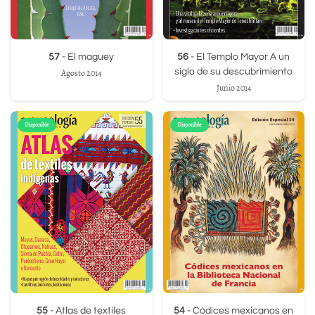
57
- El maguey
56
- El Templo Mayor A un
siglo de su descubrimiento
Agosto 2014
Junio 2014
Disponible
Disponible
55
- Atlas de textiles
54
- Códices mexicanos en