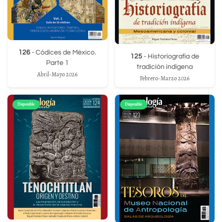
126
- Códices de México.
125
- Historiografía de
Parte 1
tradición indígena
Abril-Mayo 2026
Febrero-Marzo 2026
Disponible
Disponible