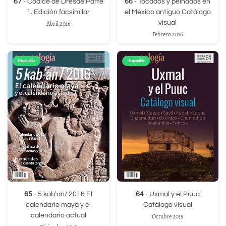
67
- Códice de Dresde Parte
66
- Tocados y peinados en
1. Edición facsimilar
el México antiguo Catálogo
visual
Abril 2016
Febrero 2016
Disponible
Disponible
65
- 5 kab'an/ 2016 El
64
- Uxmal y el Puuc
calendario maya y el
Catálogo visual
calendario actual
Octubre 2015