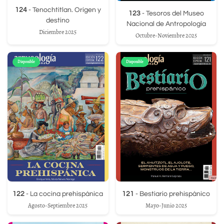
124
- Tenochtitlan. Origen y
123
- Tesoros del Museo
destino
Nacional de Antropología
Diciembre 2025
Octubre-Noviembre 2025
Disponible
Disponible
122
- La cocina prehispánica
121
- Bestiario prehispánico
Agosto-Septiembre 2025
Mayo-Junio 2025