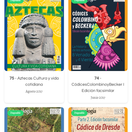
Disponible
Disponible
75
- Aztecas Cultura y vida
74
-
cotidiana
CódicesColombinoyBecker I
Edición facsimilar
Agosto 2017
Junio 2017
Disponible
Disponible