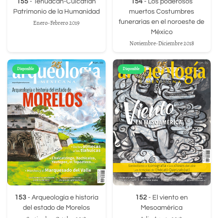
155
- Tehuacán-Cuicatlán
154
- Los poderosos
Patrimonio de la Humanidad
muertos Costumbres
funerarias en el noroeste de
Enero-Febrero 2019
México
Noviembre-Diciembre 2018
Disponible
Disponible
153
- Arqueología e historia
152
- El viento en
del estado de Morelos
Mesoamérica