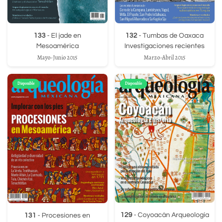
133
- El jade en
132
- Tumbas de Oaxaca
Mesoamérica
Investigaciones recientes
Mayo-Junio 2015
Marzo-Abril 2015
Disponible
Disponible
129
- Coyoacán Arqueología
131
- Procesiones en