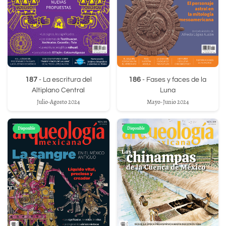
187
- La escritura del
186
- Fases y faces de la
Altiplano Central
Luna
Julio-Agosto 2024
Mayo-Junio 2024
Disponible
Disponible