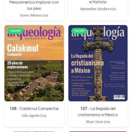
e historia
Mesoamérica Implorar con
los pies
Septiembre-Octubre 2014
Enero-Febrero 2015
Disponible
Disponible
128
- Calakmul Campeche
127
- La llegada del
cristianismo a México
Julio-Agosto 2014
Mayo-Junio 2014