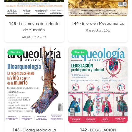
144
- El oro en Mesoamérica
145
- Los mayas del oriente
de Yucatán
Marzo-Abril 2017
Mayo-Junio 2017
Disponible
Disponible
143
- Bioarqueología La
142
- LEGISLACIÓN