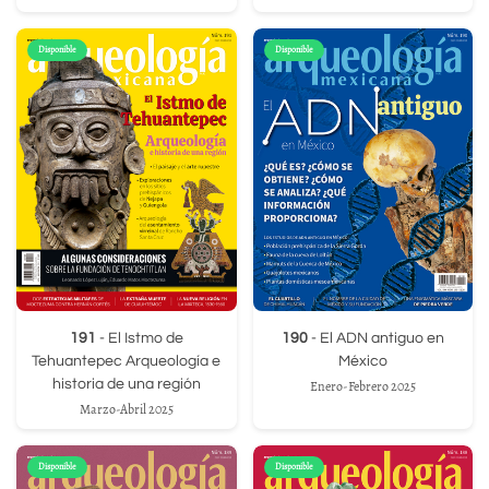
Disponible
Disponible
191
- El Istmo de
190
- El ADN antiguo en
Tehuantepec Arqueología e
México
historia de una región
Enero-Febrero 2025
Marzo-Abril 2025
Disponible
Disponible