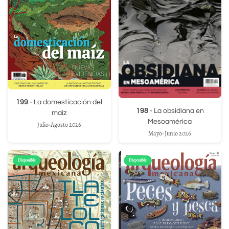
199
- La domesticación del
198
- La obsidiana en
maíz
Mesoamérica
Julio-Agosto 2026
Mayo-Junio 2026
Disponible
Disponible