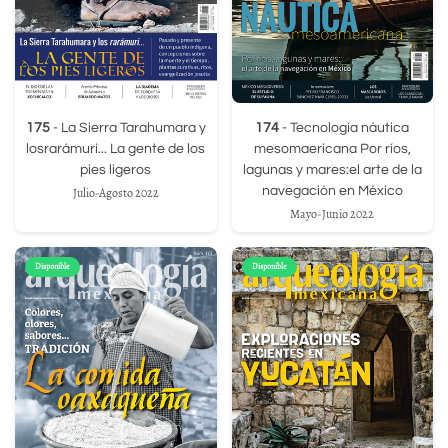
175
- La Sierra Tarahumara y
174
- Tecnología náutica
losrarámuri... La gente de los
mesomaericana Por ríos,
pies ligeros
lagunas y mares:el arte de la
navegación en México
Julio-Agosto 2022
Mayo-Junio 2022
Disponible
Disponible