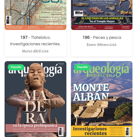
197
- Tlatelolco.
196
- Peces y pesca
Investigaciones recientes.
Enero-Febrero 2026
Marzo-Abril 2026
Disponible
Disponible