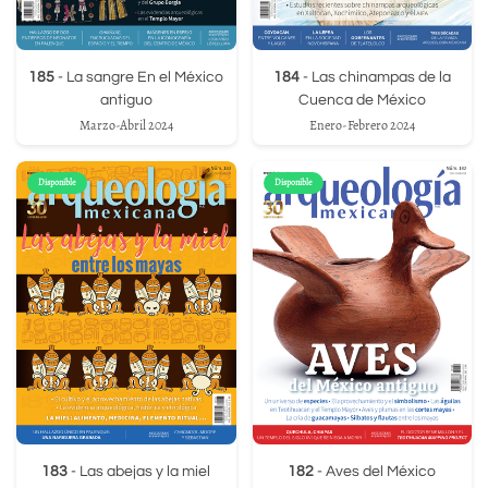
185
- La sangre En el México
184
- Las chinampas de la
antiguo
Cuenca de México
Marzo-Abril 2024
Enero-Febrero 2024
Disponible
Disponible
183
- Las abejas y la miel
182
- Aves del México