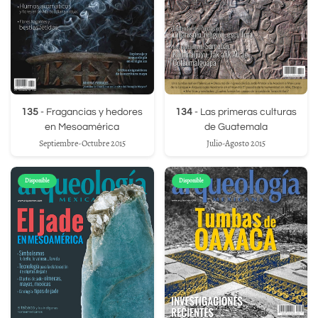
135
- Fragancias y hedores
134
- Las primeras culturas
en Mesoamérica
de Guatemala
Septiembre-Octubre 2015
Julio-Agosto 2015
Disponible
Disponible