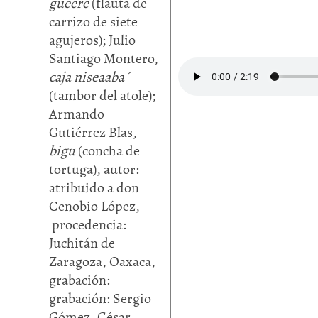
gueere
(flauta de
carrizo de siete
agujeros); Julio
Santiago Montero,
caja niseaaba´
(tambor del atole);
Armando
Gutiérrez Blas,
bigu
(concha de
tortuga), autor:
atribuido a don
Cenobio López,
procedencia:
Juchitán de
Zaragoza, Oaxaca,
grabación:
grabación: Sergio
Gómez, César