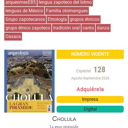
arqueomexE85
lengua zapoteco del Istmo
lenguas de México
Familia otomangues
Grupo zapotecanos
Etnología
grupos étnicos
grupo étnico zapoteco
tradición oral
canto
danza
Oaxaca
NÚMERO VIGENTE
128
Especial
Agosto-Septiembre 2026
Adquiérela
Impresa
Digital
Cholula
La gran pirámide