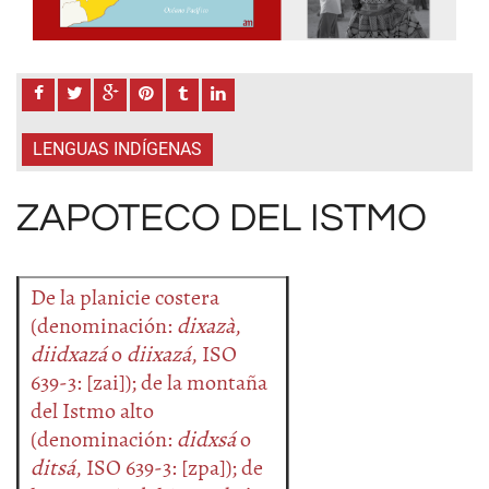
LENGUAS INDÍGENAS
ZAPOTECO DEL ISTMO
De la planicie costera
(denominación:
dixazà
,
diidxazá
o
diixazá
, ISO
639-3: [zai]); de la montaña
del Istmo alto
(denominación:
didxsá
o
ditsá
, ISO 639-3: [zpa]); de