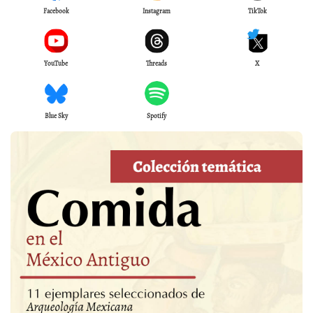
Facebook
Instagram
TikTok
YouTube
Threads
X
Blue Sky
Spotify