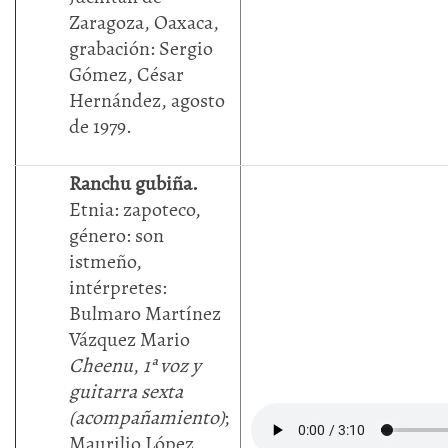
Zaragoza, Oaxaca,
grabación: Sergio
Gómez, César
Hernández, agosto
de 1979.
Ranchu gubiña.
Etnia: zapoteco,
género: son
istmeño,
intérpretes:
Bulmaro Martínez
Vázquez Mario
Cheenu
,
1ª voz y
guitarra sexta
(acompañamiento)
;
Maurilio López