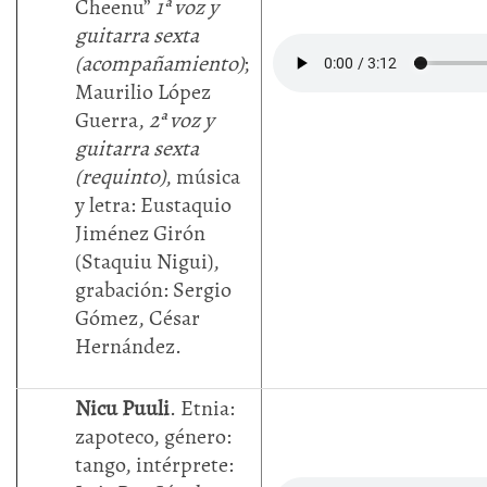
Cheenu”
1ª voz y
guitarra sexta
(acompañamiento)
;
Maurilio López
Guerra,
2ª voz y
guitarra sexta
(requinto)
, música
y letra: Eustaquio
Jiménez Girón
(Staquiu Nigui),
grabación: Sergio
Gómez, César
Hernández.
Nicu Puuli
. Etnia:
zapoteco, género:
tango, intérprete: