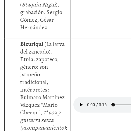
(
Staquiu Nigui
),
grabación: Sergio
Gómez, César
Hernández.
Bizuriqui
(La larva
del zancudo).
Etnia: zapoteco,
género: son
istmeño
tradicional,
intérpretes:
Bulmaro Martínez
Vázquez “Mario
Cheenu”,
1ª voz y
guitarra sexta
(acompañamiento)
;