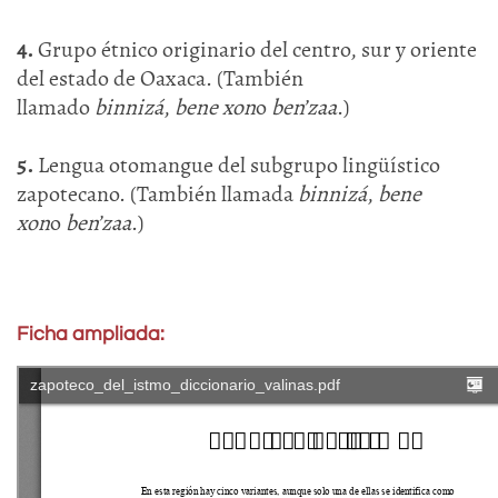
4.
Grupo étnico originario del centro, sur y oriente
del estado de Oaxaca. (También
llamado
binnizá
,
bene xon
o
ben’zaa
.)
5.
Lengua otomangue del subgrupo lingüístico
zapotecano. (También llamada
binnizá
,
bene
xon
o
ben’zaa
.)
Ficha ampliada: