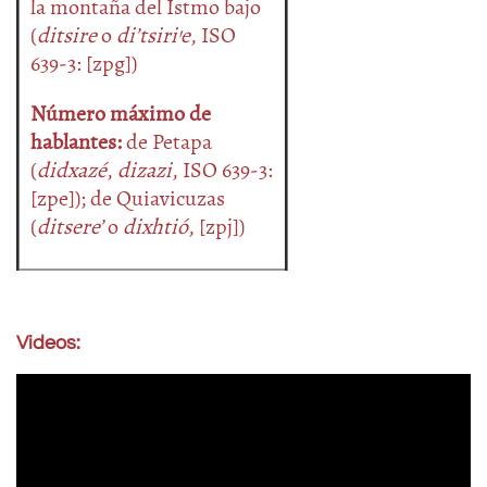
la montaña del Istmo bajo
(
ditsire
o
di’tsiri’e
, ISO
639-3: [zpg])
Número máximo de
hablantes:
de Petapa
(
didxazé
,
dizazi
, ISO 639-3:
[zpe]); de Quiavicuzas
(
ditsere’
o
dixhtió
, [zpj])
Videos: