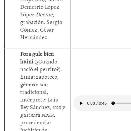
Demetrio López
López
Deeme
,
grabación: Sergio
Gómez, César
Hernández.
Pora gule bicu
huini
(¿Cuándo
nació el perrito?).
Etnia: zapoteco,
género: son
tradicional,
intérprete: Luis
Rey Sánchez,
voz y
guitarra sexta
,
procedencia:
Juchitán de