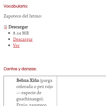
Vocabulario:
Zapoteco del Istmo:
Descargar
8.54 MB
Descargar
Ver
Cantos y danzas:
Behua Xiña
(parga
colorada o pez rojo
— especie de
guachinango).
Etnia: zapoteco,