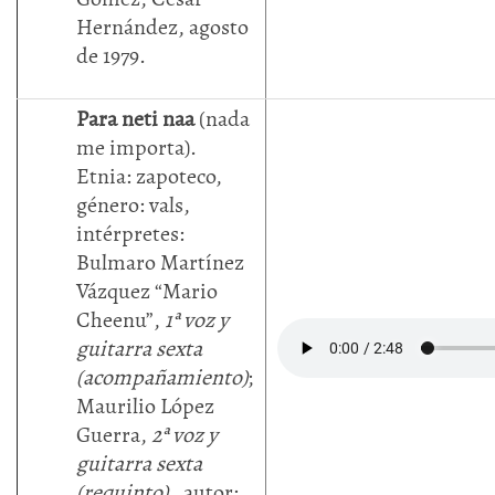
Hernández, agosto
de 1979.
Para neti naa
(nada
me importa).
Etnia: zapoteco,
género: vals,
intérpretes:
Bulmaro Martínez
Vázquez “Mario
Cheenu”,
1ª voz y
guitarra sexta
(acompañamiento)
;
Maurilio López
Guerra,
2ª voz y
guitarra sexta
(requinto)
, autor: