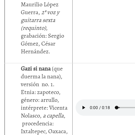
Maurilio López
Guerra,
2ª voz y
guitarra sexta
(requinto)
,
grabación: Sergio
Gómez, César
Hernández.
Gazi si nana
(que
duerma la nana),
versión no. 1.
Etnia: zapoteco,
género: arrullo,
intérprete: Vicenta
Nolasco,
a capella
,
procedencia:
Ixtaltepec, Oaxaca,