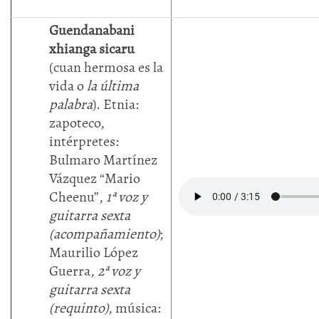
Guendanabani
xhianga sicaru
(cuan hermosa es la
vida o
la última
palabra
). Etnia:
zapoteco,
intérpretes:
Bulmaro Martínez
Vázquez “Mario
Cheenu”,
1ª voz y
guitarra sexta
(acompañamiento)
;
Maurilio López
Guerra,
2ª voz y
guitarra sexta
(requinto)
, música: