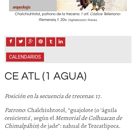
o-
Chalchiuhtotol, patrono de la trecena
1 atl
.
Códice Telleriano-
C
Remensis
, f. 20v.
Digitalización: Raíces
CALENDARIOS
CE ATL (1 AGUA)
Posición en la secuencia de trecenas
: 17.
Patrono
: Chalchiuhtotol, “guajolote (o ‘águila
cenicienta’, según el
Memorial de Colhuacan de
Chimalpáhin
) de jade”: nahual de Tezcatlipoca.