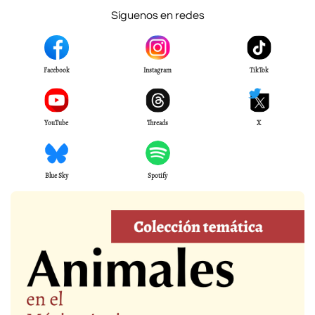
Síguenos en redes
Facebook
Instagram
TikTok
YouTube
Threads
X
Blue Sky
Spotify