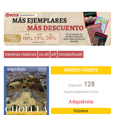
trecenas mexicas
ce atl
atl
tonalpohualli
NÚMERO VIGENTE
128
Especial
Agosto-Septiembre 2026
Adquiérela
Impresa