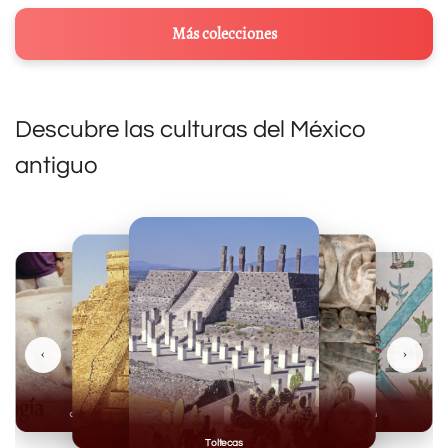
Más colecciones
Descubre las culturas del México
antiguo
‹
›
Olmecas
Mexicas
Mayas
Mixteca
Toltecas