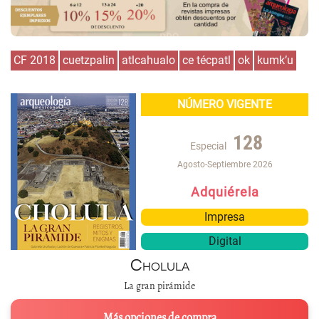
CF 2018
cuetzpalin
atlcahualo
ce técpatl
ok
kumk’u
NÚMERO VIGENTE
128
Especial
Agosto-Septiembre 2026
Adquiérela
Impresa
Digital
Cholula
La gran pirámide
Más opciones de compra