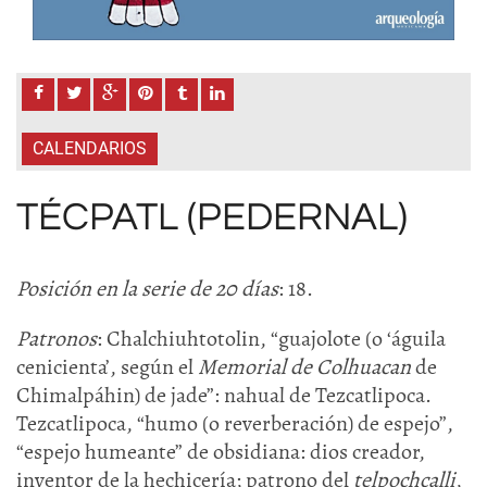
CALENDARIOS
TÉCPATL (PEDERNAL)
Posición en la serie de 20 días
: 18.
Patronos
: Chalchiuhtotolin, “guajolote (o ‘águila
cenicienta’, según el
Memorial de Colhuacan
de
Chimalpáhin) de jade”: nahual de Tezcatlipoca.
Tezcatlipoca, “humo (o reverberación) de espejo”,
“espejo humeante” de obsidiana: dios creador,
inventor de la hechicería; patrono del
telpochcalli
,