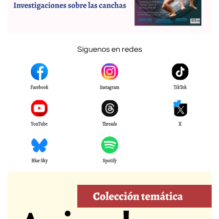
Síguenos en redes
Facebook
Instagram
TikTok
YouTube
Threads
X
Blue Sky
Spotify