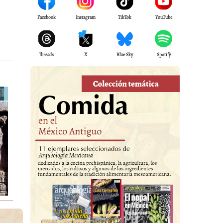
Facebook
Instagram
TikTok
YouTube
Threads
X
Blue Sky
Spotify