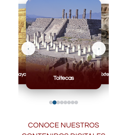
‹
›
Mayas
Mixteca
Toltecas
CONOCE NUESTROS