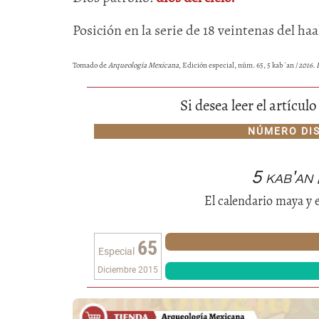
Posición en la serie de 18 veintenas del ha
Tomado de
Arqueología Mexicana
, Edición especial, núm. 65, 5 kab´an /
2016. 
Si desea leer el artícu
NÚMERO DI
5 kab'an
El calendario maya y e
65
Especial
Diciembre 2015