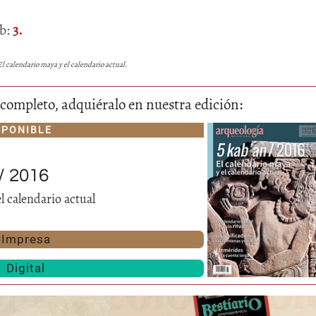
ab:
3.
El calendario maya y el calendario actual.
lo completo, adquiéralo en nuestra edición:
SPONIBLE
/ 2016
l calendario actual
Impresa
Digital