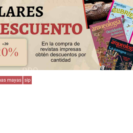
nas mayas
sip