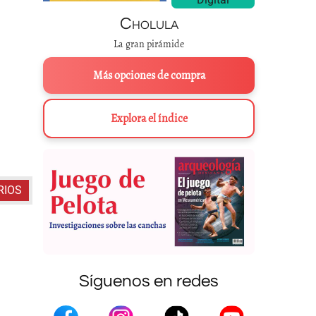
Cholula
La gran pirámide
Más opciones de compra
Explora el índice
Variantes para el glif
RIOS
Síguenos en redes