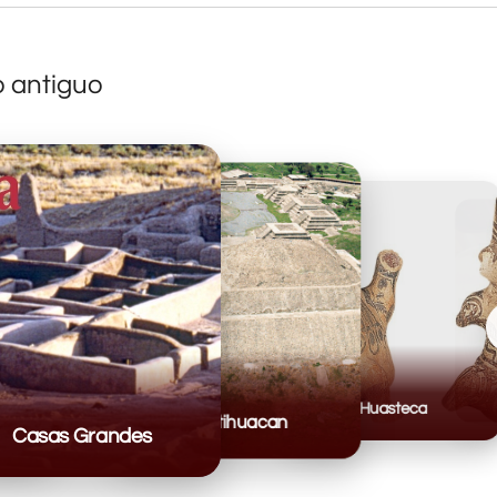
o antiguo
Huasteca
Teotihuacan
Casas Grandes