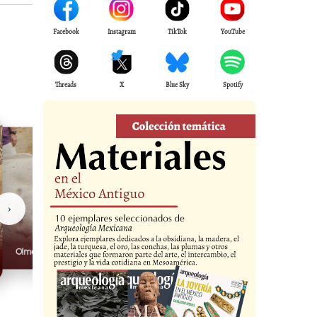
Facebook
Instagram
TikTok
YouTube
Threads
X
Blue Sky
Spotify
›
Olmecas