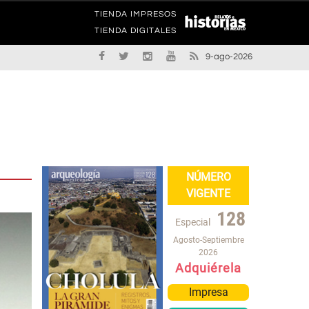
TIENDA IMPRESOS
TIENDA DIGITALES
9-ago-2026
NÚMERO
VIGENTE
128
Especial
Agosto-Septiembre
2026
Adquiérela
Impresa