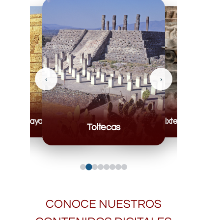
‹
›
Mayas
Mixteca
Toltecas
CONOCE NUESTROS