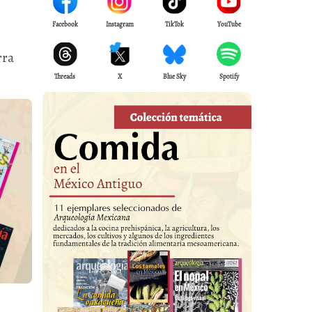
Facebook
Instagram
TikTok
YouTube
rra
Threads
X
Blue Sky
Spotify