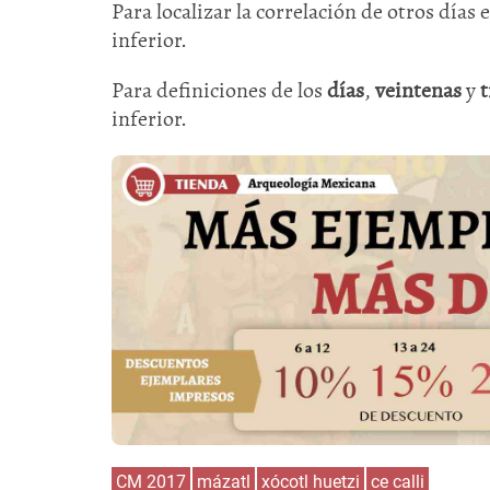
Para localizar la correlación de otros días 
inferior.
Para definiciones de los
días
,
veintenas
y
t
inferior.
CM 2017
mázatl
xócotl huetzi
ce calli