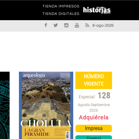
TIENDA IMPRESOS
TIENDA DIGITALES
8-ago-2026
NÚMERO
VIGENTE
128
Especial
Agosto-Septiembre
2026
Adquiérela
Impresa
Digital