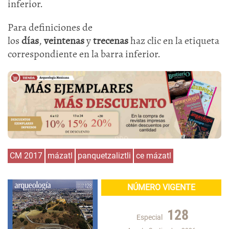
inferior.
Para definiciones de
los
días
,
veintenas
y
trecenas
haz clic en la etiqueta
correspondiente en la barra inferior.
CM 2017
mázatl
panquetzaliztli
ce mázatl
NÚMERO VIGENTE
128
Especial