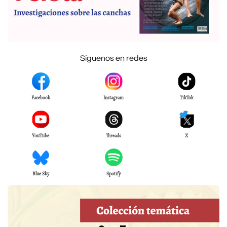
Síguenos en redes
Facebook
Instagram
TikTok
YouTube
Threads
X
Blue Sky
Spotify