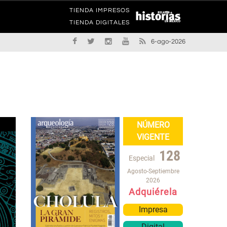
TIENDA IMPRESOS
TIENDA DIGITALES
6-ago-2026
NÚMERO
VIGENTE
128
Especial
Agosto-Septiembre
2026
Adquiérela
Impresa
Digital