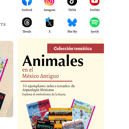
Facebook
Instagram
TikTok
YouTube
rra
Threads
X
Blue Sky
Spotify