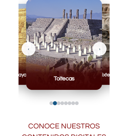
‹
›
Mayas
Mixteca
Toltecas
CONOCE NUESTROS