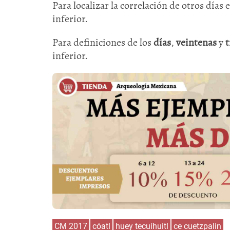
Para localizar la correlación de otros días 
inferior.
Para definiciones de los
días
,
veintenas
y
t
inferior.
CM 2017
cóatl
huey tecuíhuitl
ce cuetzpalin