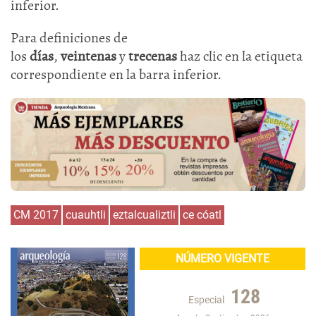
inferior.
Para definiciones de
los
días
,
veintenas
y
trecenas
haz clic en la etiqueta
correspondiente en la barra inferior.
CM 2017
cuauhtli
eztalcualiztli
ce cóatl
NÚMERO VIGENTE
128
Especial