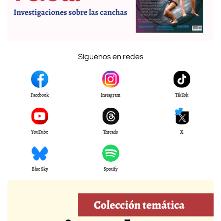
Síguenos en redes
Facebook
Instagram
TikTok
YouTube
Threads
X
Blue Sky
Spotify