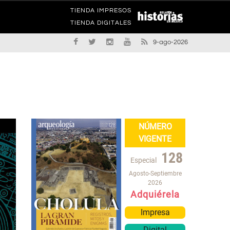
TIENDA IMPRESOS
TIENDA DIGITALES
9-ago-2026
NÚMERO
VIGENTE
128
Especial
Agosto-Septiembre
2026
Adquiérela
Impresa
Digital