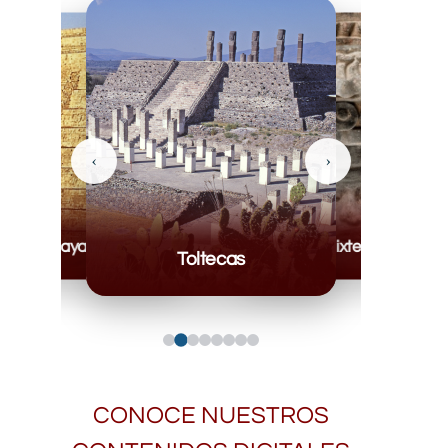
‹
›
Mayas
Mixteca
Toltecas
CONOCE NUESTROS