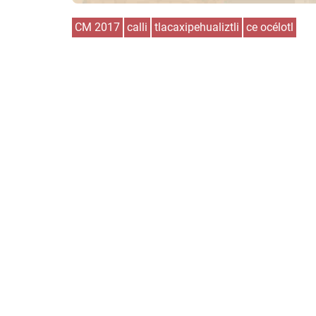
CM 2017
calli
tlacaxipehualiztli
ce océlotl