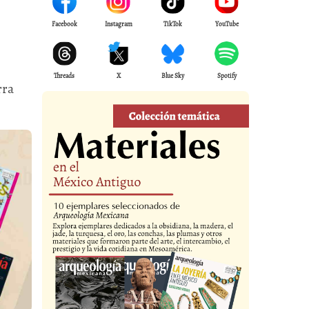
Facebook
Instagram
TikTok
YouTube
Threads
X
Blue Sky
Spotify
rra