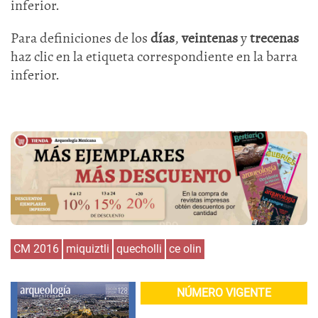
inferior.
Para definiciones de los
días
,
veintenas
y
trecenas
haz clic en la etiqueta correspondiente en la barra
inferior.
CM 2016
miquiztli
quecholli
ce olin
NÚMERO VIGENTE