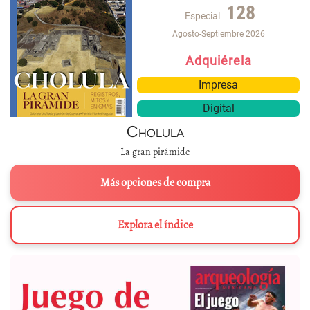
128
Especial
Agosto-Septiembre 2026
Adquiérela
Impresa
Digital
Cholula
La gran pirámide
Más opciones de compra
Explora el índice