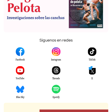
Síguenos en redes
Facebook
Instagram
TikTok
YouTube
Threads
X
Blue Sky
Spotify