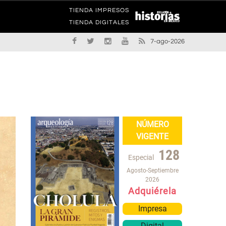
TIENDA IMPRESOS
TIENDA DIGITALES
7-ago-2026
NÚMERO
VIGENTE
128
Especial
Agosto-Septiembre
2026
Adquiérela
Impresa
Digital