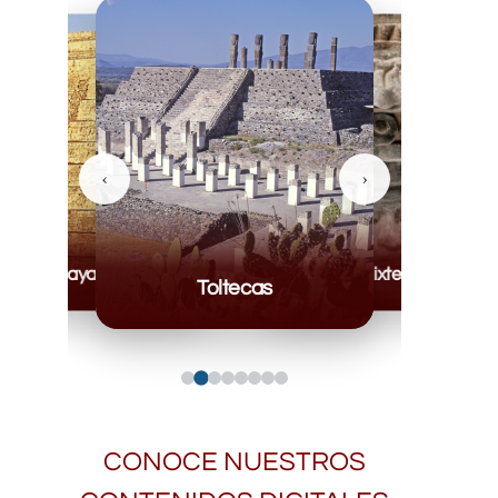
‹
›
Mayas
Mixteca
Toltecas
CONOCE NUESTROS