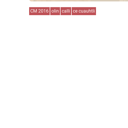
CM 2016
olin
calli
ce cuauhtli