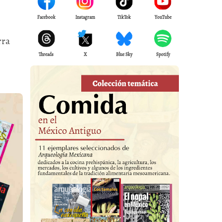
Facebook
Instagram
TikTok
YouTube
rra
Threads
X
Blue Sky
Spotify