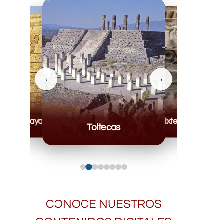
‹
›
Mayas
Mixteca
Toltecas
CONOCE NUESTROS