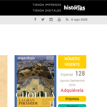
TIENDA IMPRESOS
TIENDA DIGITALES
6-ago-2026
NÚMERO
VIGENTE
128
Especial
Agosto-Septiembre
2026
Adquiérela
Impresa
Digital