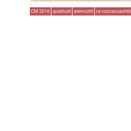
CM 2016
quiáhuitl
atemoztli
ce cozcacuauhtli