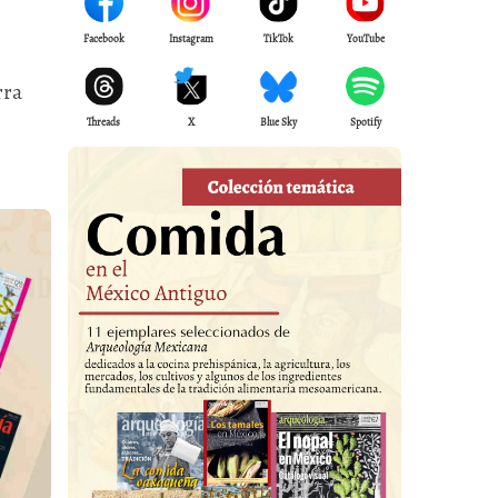
Facebook
Instagram
TikTok
YouTube
rra
Threads
X
Blue Sky
Spotify