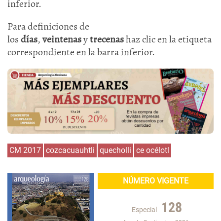
inferior.
Para definiciones de
los
días
,
veintenas
y
trecenas
haz clic en la etiqueta
correspondiente en la barra inferior.
CM 2017
cozcacuauhtli
quecholli
ce océlotl
NÚMERO VIGENTE
128
Especial