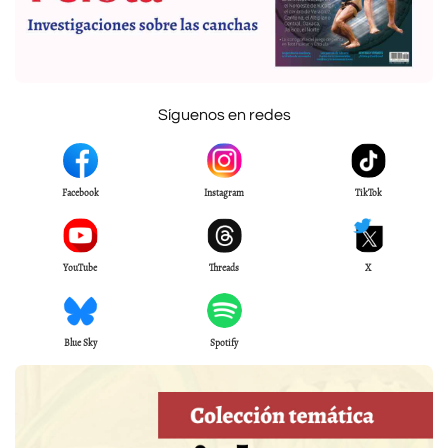
Síguenos en redes
Facebook
Instagram
TikTok
YouTube
Threads
X
Blue Sky
Spotify