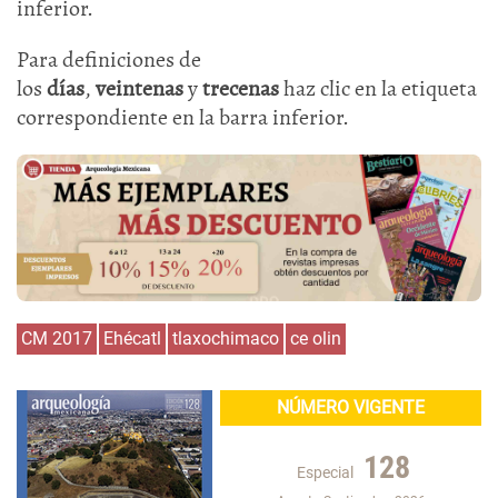
inferior.
Para definiciones de
los
días
,
veintenas
y
trecenas
haz clic en la etiqueta
correspondiente en la barra inferior.
CM 2017
Ehécatl
tlaxochimaco
ce olin
NÚMERO VIGENTE
128
Especial