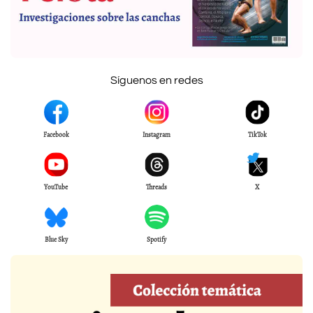
Síguenos en redes
Facebook
Instagram
TikTok
YouTube
Threads
X
Blue Sky
Spotify