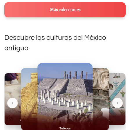
Más colecciones
Descubre las culturas del México
antiguo
‹
›
Olmecas
Mexicas
Mayas
Mixteca
Toltecas