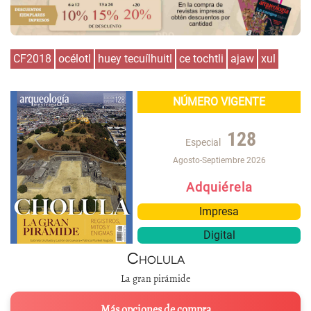
CF2018
océlotl
huey tecuílhuitl
ce tochtli
ajaw
xul
NÚMERO VIGENTE
128
Especial
Agosto-Septiembre 2026
Adquiérela
Impresa
Digital
Cholula
La gran pirámide
Más opciones de compra