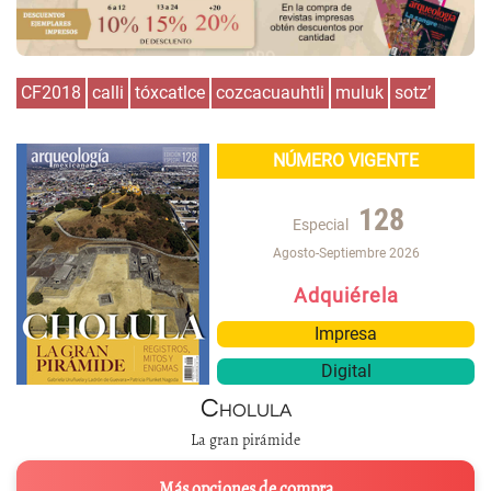
CF2018
calli
tóxcatlce
cozcacuauhtli
muluk
sotz’
NÚMERO VIGENTE
128
Especial
Agosto-Septiembre 2026
Adquiérela
Impresa
Digital
Cholula
La gran pirámide
Más opciones de compra