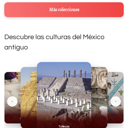
Más colecciones
Descubre las culturas del México
antiguo
‹
›
Olmecas
Mexicas
Mayas
Mixteca
Toltecas