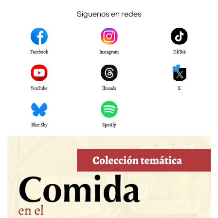
Síguenos en redes
Facebook
Instagram
TikTok
YouTube
Threads
X
Blue Sky
Spotify