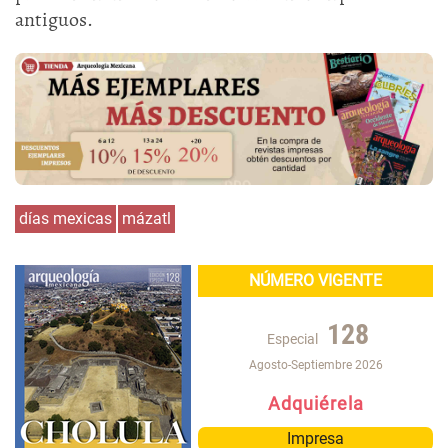
antiguos.
días mexicas
mázatl
NÚMERO VIGENTE
128
Especial
Agosto-Septiembre 2026
Adquiérela
Impresa