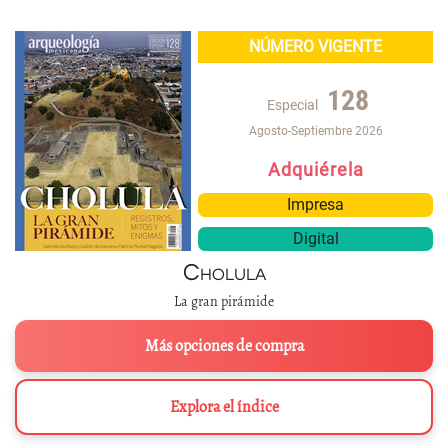
NÚMERO VIGENTE
128
Especial
Agosto-Septiembre 2026
Adquiérela
Impresa
Digital
Cholula
La gran pirámide
Más opciones de compra
Explora el índice