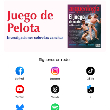
Síguenos en redes
Facebook
Instagram
TikTok
YouTube
Threads
X