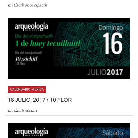
matlactli once cipactli
CALENDARIO MEXICA
16 JULIO, 2017 / 10 FLOR
matlactli xóchitl