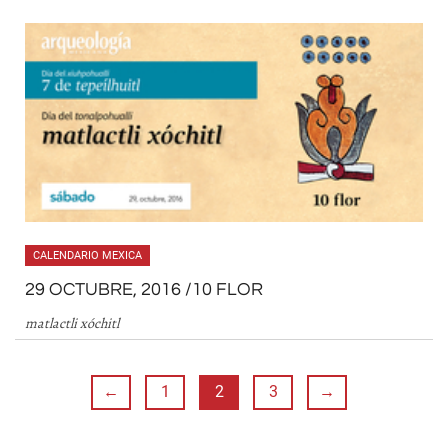
CALENDARIO MEXICA
29 OCTUBRE, 2016 /10 FLOR
matlactli xóchitl
←
1
2
3
→