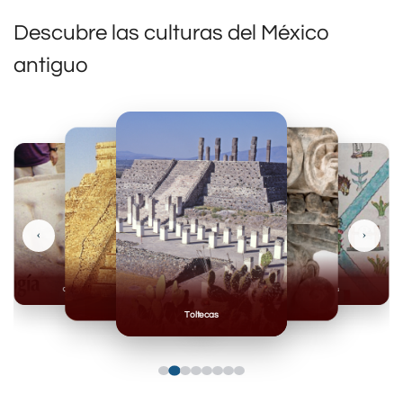
Descubre las culturas del México
antiguo
‹
›
Olmecas
Mexicas
Mayas
Mixteca
Toltecas