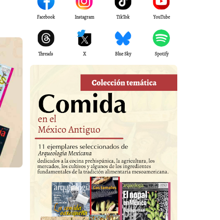
Facebook
Instagram
TikTok
YouTube
Threads
X
Blue Sky
Spotify