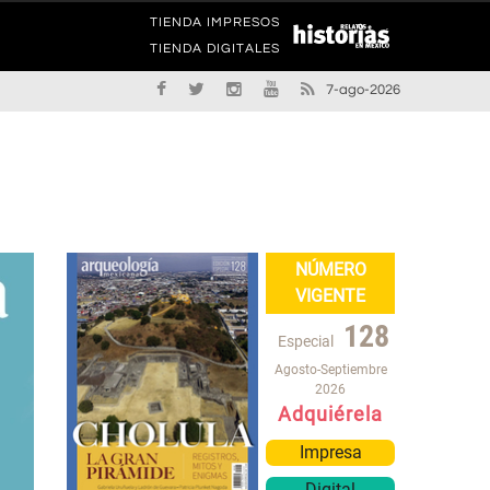
TIENDA IMPRESOS
TIENDA DIGITALES
7-ago-2026
NÚMERO
VIGENTE
128
Especial
Agosto-Septiembre
2026
Adquiérela
Impresa
Digital