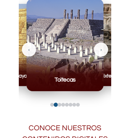
‹
›
Mayas
Mixteca
Toltecas
CONOCE NUESTROS