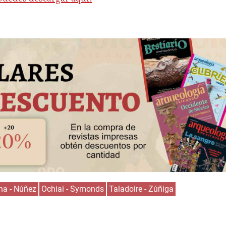
na - Núñez
Ochiai - Symonds
Taladoire - Zúñiga