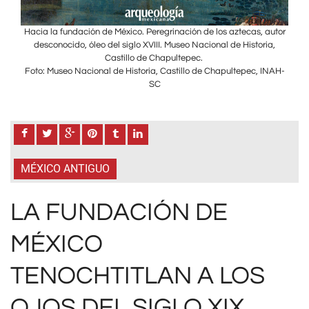
autor
Hacia la fundación de México. Peregrinación de los aztecas, autor
Haci
a,
desconocido, óleo del siglo XVIII. Museo Nacional de Historia,
d
Castillo de Chapultepec.
INAH-
Foto: Museo Nacional de Historia, Castillo de Chapultepec, INAH-
Foto
SC
MÉXICO ANTIGUO
LA FUNDACIÓN DE
MÉXICO
TENOCHTITLAN A LOS
OJOS DEL SIGLO XIX