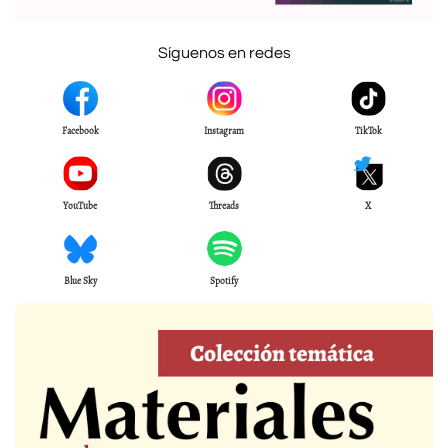
Síguenos en redes
Facebook
Instagram
TikTok
YouTube
Threads
X
Blue Sky
Spotify