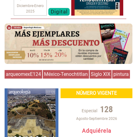
Diciembre-Enero
Digital
2025
arqueomexE124
México-Tenochtitlan
Siglo XIX
pintura
NÚMERO VIGENTE
128
Especial
Agosto-Septiembre 2026
Adquiérela