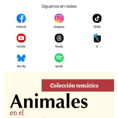
Síguenos en redes
Facebook
Instagram
TikTok
YouTube
Threads
X
Blue Sky
Spotify