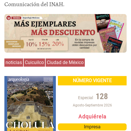
Comunicación del INAH.
noticias
Cuicuilco
Ciudad de México
NÚMERO VIGENTE
128
Especial
Agosto-Septiembre 2026
Adquiérela
Impresa