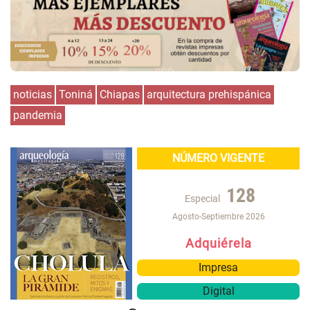
noticias
Toniná
Chiapas
arquitectura prehispánica
pandemia
NÚMERO VIGENTE
128
Especial
Agosto-Septiembre 2026
Adquiérela
Impresa
Digital