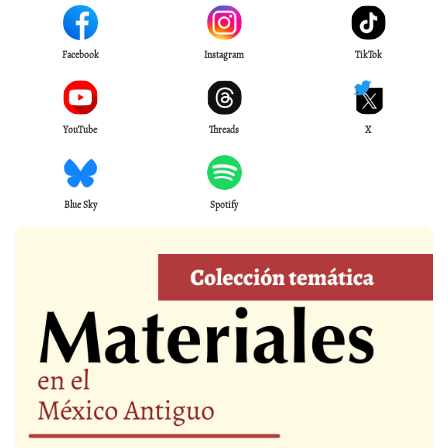
Facebook
Instagram
TikTok
YouTube
Threads
X
Blue Sky
Spotify