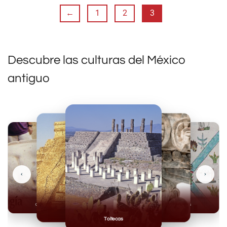
←
1
2
3
Descubre las culturas del México
antiguo
‹
›
Olmecas
Mexicas
Mayas
Mixteca
Toltecas