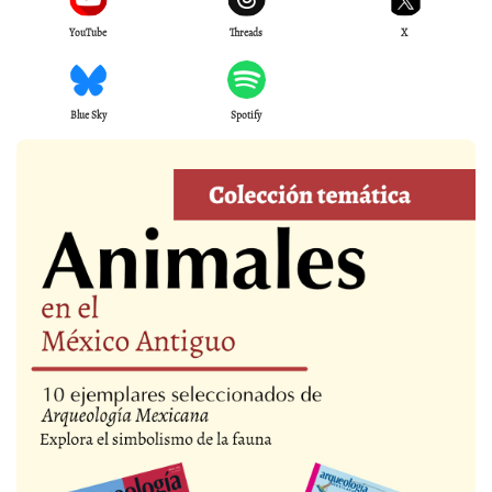
YouTube
Threads
X
Blue Sky
Spotify