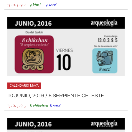
13. 0. 3. 9. 6
9
kimi
9
sotz’
CALENDARIO MAYA
10 JUNIO, 2016 / 8 SERPIENTE CELESTE
13. 0. 3. 9. 5
8
chikchan
8
sotz’