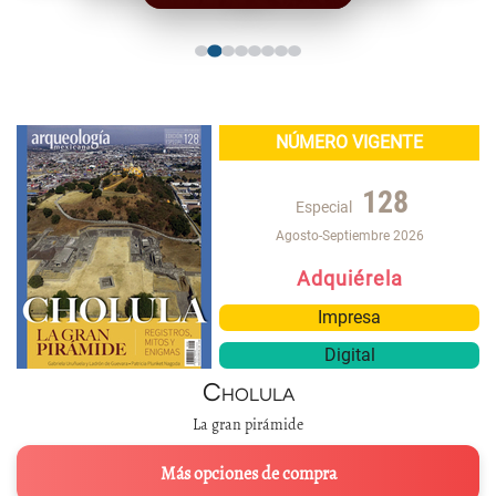
NÚMERO VIGENTE
128
Especial
Agosto-Septiembre 2026
Adquiérela
Impresa
Digital
Cholula
La gran pirámide
Más opciones de compra