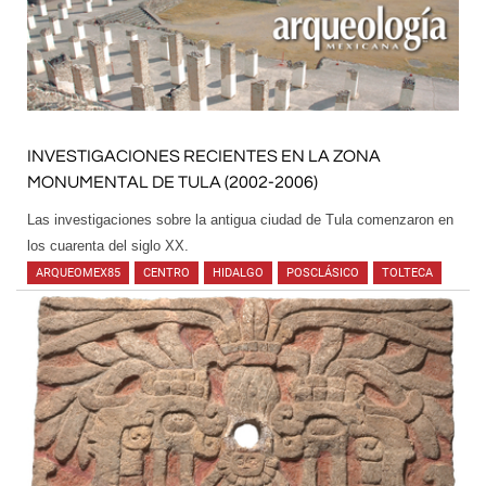
INVESTIGACIONES RECIENTES EN LA ZONA
MONUMENTAL DE TULA (2002-2006)
Las investigaciones sobre la antigua ciudad de Tula comenzaron en
los cuarenta del siglo XX.
ARQUEOMEX85
,
CENTRO
,
HIDALGO
,
POSCLÁSICO
,
TOLTECA
,