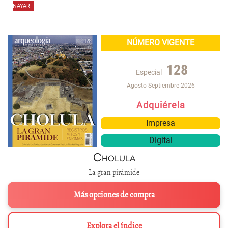
NAYAR
,
,
,
,
,
NÚMERO VIGENTE
128
Especial
Agosto-Septiembre 2026
Adquiérela
Impresa
Digital
Cholula
La gran pirámide
Más opciones de compra
Explora el índice