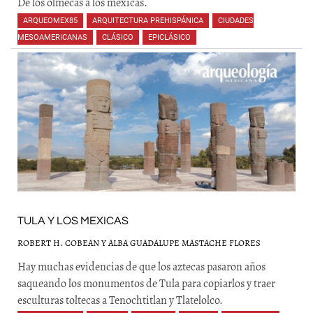
De los olmecas a los mexicas.
ARQUEOMEX85
,
ARQUITECTURA PREHISPÁNICA
,
CIUDADES
MESOAMERICANAS
,
CLÁSICO
,
EPICLÁSICO
,
,
,
,
,
TULA Y LOS MEXICAS
ROBERT H. COBEAN Y ALBA GUADALUPE MASTACHE FLORES
Hay muchas evidencias de que los aztecas pasaron años
saqueando los monumentos de Tula para copiarlos y traer
esculturas toltecas a Tenochtitlan y Tlatelolco.