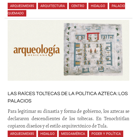
ARQUEOMEX85
,
ARQUITECTURA
,
CENTRO
,
HIDALGO
,
PALACIO
QUEMADO
,
,
,
,
,
LAS RAÍCES TOLTECAS DE LA POLÍTICA AZTECA: LOS
PALACIOS
Para legitimar su dinastía y forma de gobierno, los aztecas se
declararon descendientes de los toltecas. En Tenochtitlan
copiaron diseños y el estilo arquitectónico de Tula.
ARQUEOMEX85
,
HIDALGO
,
MESOAMÉRICA
,
PODER Y POLÍTICA
,