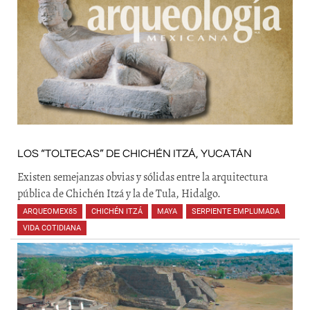
LOS “TOLTECAS” DE CHICHÉN ITZÁ, YUCATÁN
Existen semejanzas obvias y sólidas entre la arquitectura
pública de Chichén Itzá y la de Tula, Hidalgo.
ARQUEOMEX85
,
CHICHÉN ITZÁ
,
MAYA
,
SERPIENTE EMPLUMADA
,
VIDA COTIDIANA
,