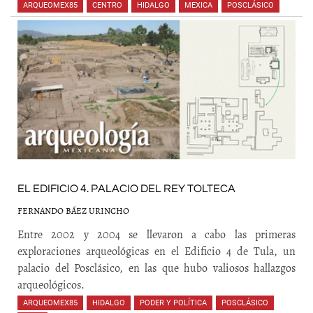
ARQUEOMEX85
,
CENTRO
,
HIDALGO
,
MEXICA
,
POSCLÁSICO
,
,
,
,
EL EDIFICIO 4. PALACIO DEL REY TOLTECA
FERNANDO BÁEZ URINCHO
Entre 2002 y 2004 se llevaron a cabo las primeras
exploraciones arqueológicas en el Edificio 4 de Tula, un
palacio del Posclásico, en las que hubo valiosos hallazgos
arqueológicos.
ARQUEOMEX85
,
HIDALGO
,
PODER Y POLÍTICA
,
POSCLÁSICO
,