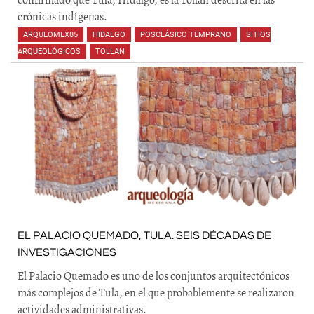
confirmado que Tula, Hidalgo, es la Tollan descrita en las
crónicas indígenas.
ARQUEOMEX85
,
HIDALGO
,
POSCLÁSICO TEMPRANO
,
SITIOS
ARQUEOLÓGICOS
,
TOLLAN
,
,
EL PALACIO QUEMADO, TULA. SEIS DÉCADAS DE
INVESTIGACIONES
El Palacio Quemado es uno de los conjuntos arquitectónicos
más complejos de Tula, en el que probablemente se realizaron
actividades administrativas.