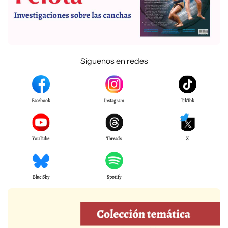
Síguenos en redes
Facebook
Instagram
TikTok
YouTube
Threads
X
Blue Sky
Spotify