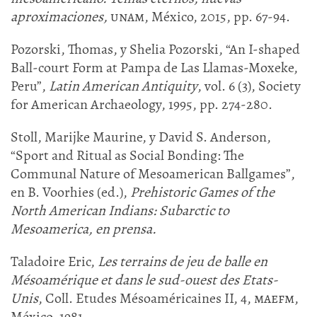
aproximaciones,
unam
, México, 2015, pp. 67-94.
Pozorski, Thomas, y Shelia Pozorski, “An I-shaped
Ball-court Form at Pampa de Las Llamas-Moxeke,
Peru”,
Latin American Antiquity
, vol. 6 (3), Society
for American Archaeology, 1995, pp. 274-280.
Stoll, Marijke Maurine, y David S. Anderson,
“Sport and Ritual as Social Bonding: The
Communal Nature of Mesoamerican Ballgames”,
en B. Voorhies (ed.),
Prehistoric Games of the
North American Indians: Subarctic to
Mesoamerica
,
en prensa.
Taladoire Eric,
Les terrains de jeu de balle en
Mésoamérique et dans le sud-ouest des Etats-
Unis
, Coll. Etudes Mésoaméricaines II, 4,
maefm
,
México, 1981.