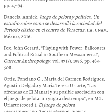
pp. 47-94.
Daneels, Annick,
Juego de pelota y política. Un
estudio sobre cómo se desarrolló la sociedad del
Periodo clásico en el centro de Veracruz
,
iia, unam
,
México, 2016.
Fox, John Gerard, “Playing with Power: Ballcourts
and Political Ritual in Southern Mesoamerica”,
Current Anthropology
, vol. 37 (3), 1996, pp. 483-
508.
Ortiz, Ponciano C., María del Carmen Rodríguez,
Agustín Delgado y María Teresa Uriarte, “Las
ofrendas de El Manatí y su posible asociación con
el juego de pelota: un yugo a destiempo”, en M.T.
Uriarte (coord.),
El juego de pelota
mesoamericano. Temas eternos, nuevas