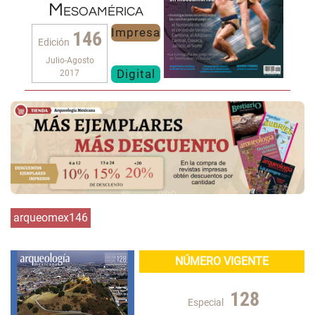
Mesoamérica
Impresa
146
Edición
Julio-Agosto
Digital
2017
arqueomex146
NÚMERO VIGENTE
128
Especial