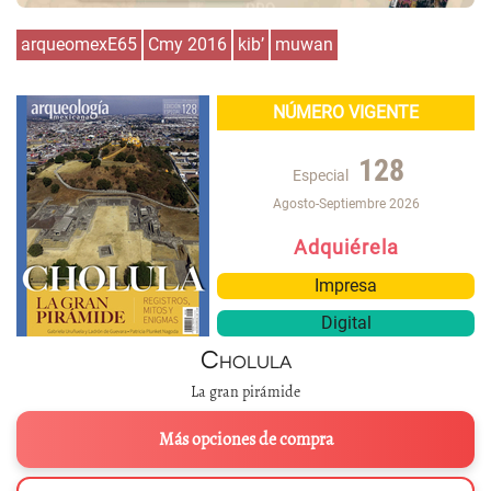
arqueomexE65
Cmy 2016
kib’
muwan
NÚMERO VIGENTE
128
Especial
Agosto-Septiembre 2026
Adquiérela
Impresa
Digital
Cholula
La gran pirámide
Más opciones de compra