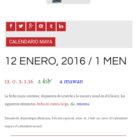
CALENDARIO MAYA
12 ENERO, 2016 / 1 MEN
13. 0. 3. 1.16
2
kib’
4
muwan
La fecha maya contiene, dispuestos de acuerdo a la manera usual en el Clásico, los
siguientes elementos:
fecha en cuenta larga
,
día
,
veintena
Tomado de
Arqueología Mexicana
, Edición especial, núm. 65, 5 kab´an /
2016. El calendario
maya y el calendario actual.