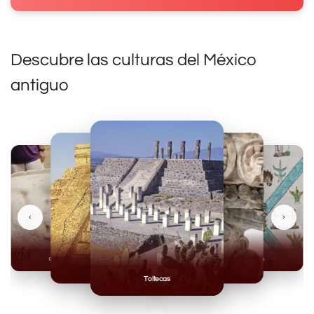
Descubre las culturas del México
antiguo
‹
›
Olmecas
Mexicas
Mayas
Mixteca
Toltecas