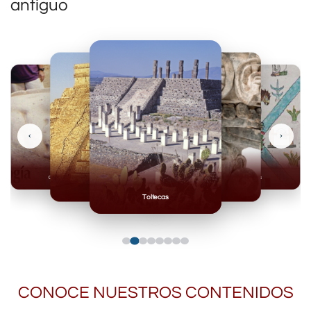
antiguo
‹
›
Olmecas
Mexicas
Mayas
Mixteca
Toltecas
CONOCE NUESTROS CONTENIDOS