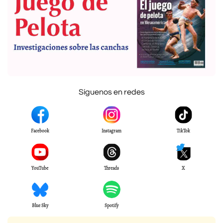
Síguenos en redes
Facebook
Instagram
TikTok
YouTube
Threads
X
Blue Sky
Spotify