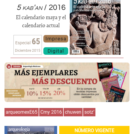
5 kab'an
/ 2016
El calendario maya y el
calendario actual
Impresa
65
Especial
Digital
Diciembre 2015
arqueomexE65
Cmy 2016
chuwen
sotz’
NÚMERO VIGENTE