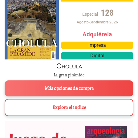
128
Especial
Agosto-Septiembre 2026
Adquiérela
Impresa
Digital
Cholula
La gran pirámide
Más opciones de compra
Explora el índice