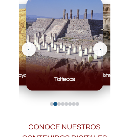
‹
›
Mayas
Mixteca
Toltecas
CONOCE NUESTROS