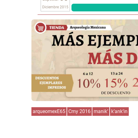
Diciembre 2015
arqueomexE65
Cmy 2016
manik’
k’ank’in