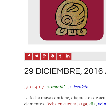
29 DICIEMBRE, 2016
13. 0. 4.1.7
2
manik’
10
k’ank’in
La fecha maya contiene, dispuestos de acue
elementos:
fecha en cuenta larga
,
día
,
vei