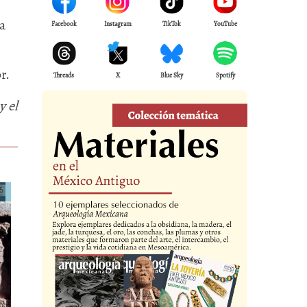
a
Facebook
Instagram
TikTok
YouTube
r.
Threads
X
Blue Sky
Spotify
y el