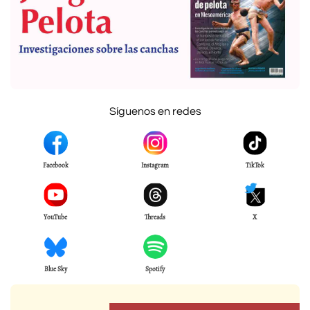
Síguenos en redes
Facebook
Instagram
TikTok
YouTube
Threads
X
Blue Sky
Spotify