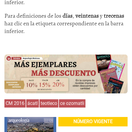
inferior.
Para definiciones de los
días
,
veintenas
y
trecenas
haz clic en la etiqueta correspondiente en la barra
inferior.
CM 2016
ácatl
teotleco
ce ozomatli
NÚMERO VIGENTE