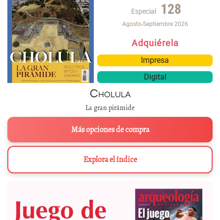
128
Especial
Agosto-Septiembre 2026
Adquiérela
Impresa
Digital
Cholula
La gran pirámide
Más opciones de compra
Explora el índice