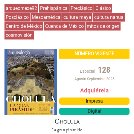
arqueomexe92
Prehispánica
Preclásico
Clásico
Posclásico
Mesoamérica
cultura maya
cultura nahua
Centro de México
Cuenca de México
mitos de origen
cosmovisión
NÚMERO VIGENTE
128
Especial
Agosto-Septiembre 2026
Adquiérela
Impresa
Digital
Cholula
La gran pirámide