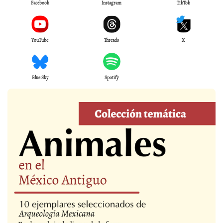
Facebook
Instagram
TikTok
YouTube
Threads
X
Blue Sky
Spotify