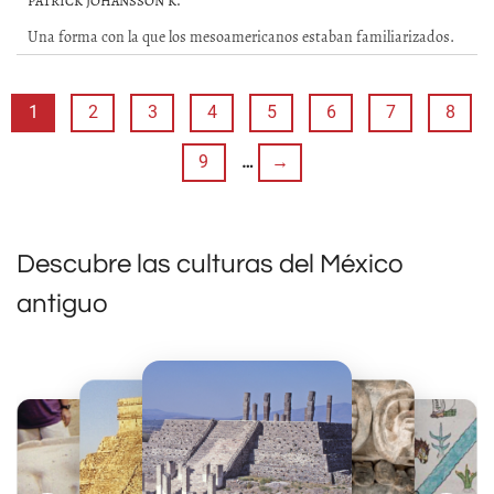
PATRICK JOHANSSON K.
Una forma con la que los mesoamericanos estaban familiarizados.
1
2
3
4
5
6
7
8
9
…
→
Descubre las culturas del México
antiguo