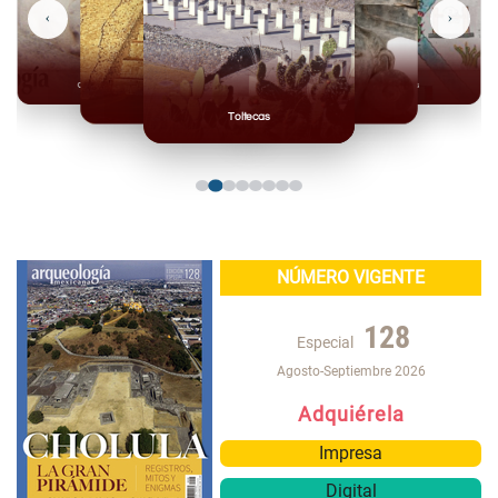
‹
›
Olmecas
Mexicas
Mayas
Mixteca
Toltecas
NÚMERO VIGENTE
128
Especial
Agosto-Septiembre 2026
Adquiérela
Impresa
Digital