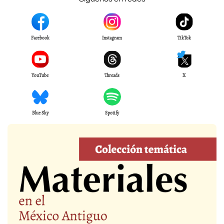
Facebook
Instagram
TikTok
YouTube
Threads
X
Blue Sky
Spotify