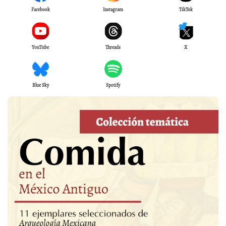
Facebook
Instagram
TikTok
YouTube
Threads
X
Blue Sky
Spotify