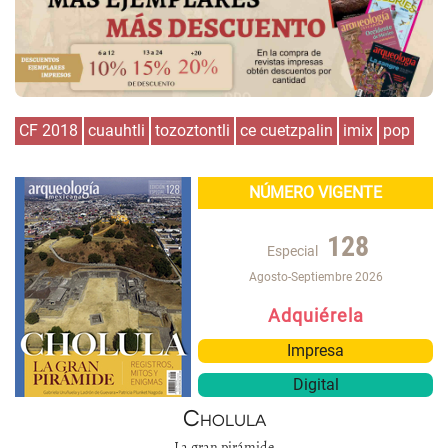
CF 2018
cuauhtli
tozoztontli
ce cuetzpalin
imix
pop
NÚMERO VIGENTE
128
Especial
Agosto-Septiembre 2026
Adquiérela
Impresa
Digital
Cholula
La gran pirámide