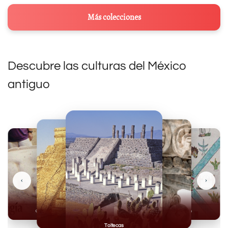
Más colecciones
Descubre las culturas del México
antiguo
‹
›
Olmecas
Mexicas
Mayas
Mixteca
Toltecas