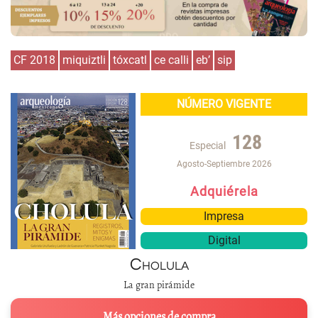
CF 2018
miquiztli
tóxcatl
ce calli
eb’
sip
NÚMERO VIGENTE
128
Especial
Agosto-Septiembre 2026
Adquiérela
Impresa
Digital
Cholula
La gran pirámide
Más opciones de compra