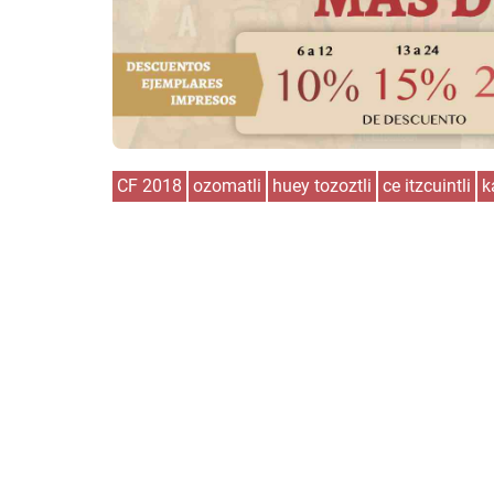
CF 2018
ozomatli
huey tozoztli
ce itzcuintli
k