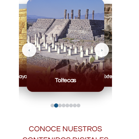
‹
›
Mayas
Mixteca
Toltecas
CONOCE NUESTROS