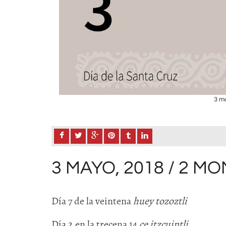
3 ma
3 MAYO, 2018 / 2 MO
Día 7 de la veintena
huey tozoztli
Día 2 en la trecena 14
ce itzcuintli