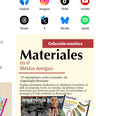
Facebook
Instagram
TikTok
YouTube
Threads
X
Blue Sky
Spotify
la
a