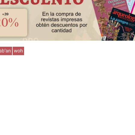
ab’an
woh