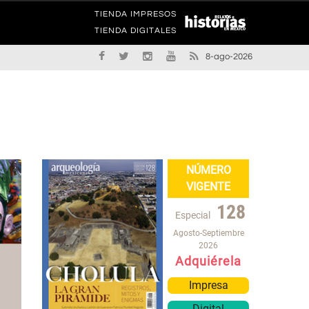
TIENDA IMPRESOS
TIENDA DIGITALES
8-ago-2026
NÚMERO
VIGENTE
128
Especial
Agosto-Septiembre
2026
Adquiérela
Impresa
Digital