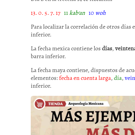
13. 0. 5. 7. 17
11
kab
’
an
10
woh
Para localizar la correlación de otros días 
inferior.
La fecha mexica contiene los
días
,
veinten
barra inferior.
La fecha maya contiene, dispuestos de acue
elementos:
fecha en cuenta larga
,
día
,
vei
inferior.