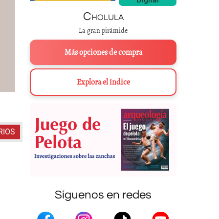
Cholula
La gran pirámide
Más opciones de compra
Explora el índice
3 mayo, 2018 / 2 m
RIOS
Síguenos en redes