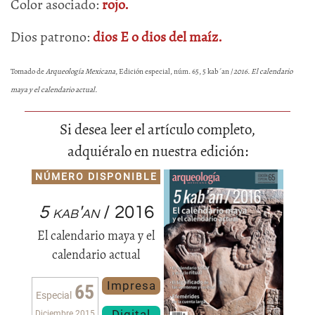
Color asociado:
rojo.
Dios patrono:
dios E o dios del maíz.
Tomado de
Arqueología Mexicana
, Edición especial, núm. 65, 5 kab´an /
2016. El calendario
maya y el calendario actual.
Si desea leer el artículo completo,
adquiéralo en nuestra edición:
NÚMERO DISPONIBLE
5 kab'an
/ 2016
El calendario maya y el
calendario actual
Impresa
65
Especial
Digital
Diciembre 2015