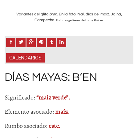
a,
Variantes del glifo
b’en
. En la foto: Nal, dios del maíz. Jaina,
V
Campeche.
Foto: Jorge Pérez de Lara / Raíces
CALENDARIOS
DÍAS MAYAS: B’EN
Significado:
“maíz verde”.
Elemento asociado:
maíz.
Rumbo asociado:
este.