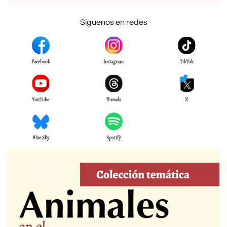
Síguenos en redes
Facebook
Instagram
TikTok
YouTube
Threads
X
Blue Sky
Spotify