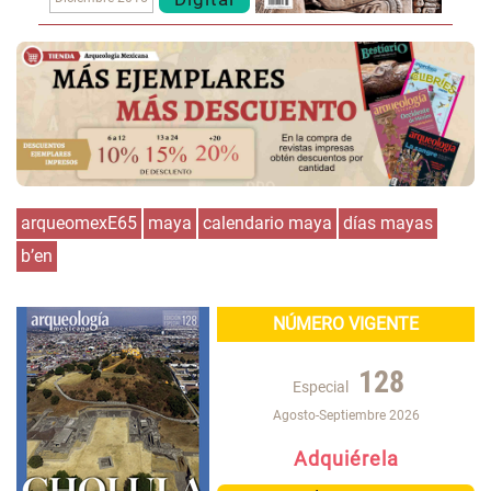
arqueomexE65
maya
calendario maya
días mayas
b’en
NÚMERO VIGENTE
128
Especial
Agosto-Septiembre 2026
Adquiérela