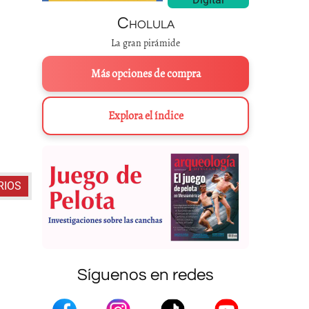
Cholula
La gran pirámide
Más opciones de compra
Explora el índice
Variantes para el glifo 
RIOS
Síguenos en redes