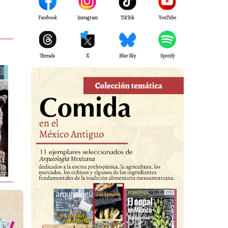
Facebook
Instagram
TikTok
YouTube
Threads
X
Blue Sky
Spotify