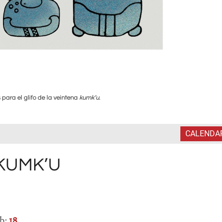
 para el glifo de la veintena
kumk’u
.
CALENDA
 KUMK’U
ab:
18.