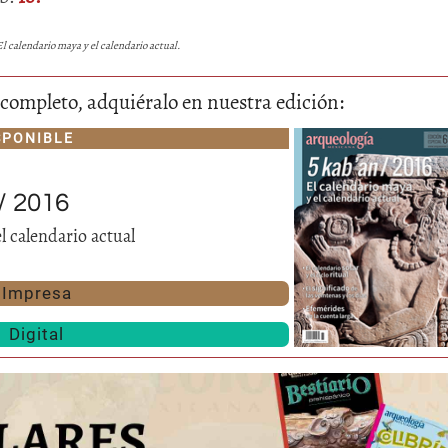
El calendario maya y el calendario actual.
lo completo, adquiéralo en nuestra edición:
SPONIBLE
/ 2016
l calendario actual
Impresa
Digital