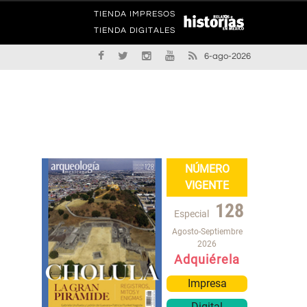
TIENDA IMPRESOS
TIENDA DIGITALES
6-ago-2026
NÚMERO
VIGENTE
128
Especial
Agosto-Septiembre
2026
Adquiérela
Impresa
Digital