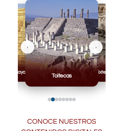
‹
›
Mayas
Mixteca
Toltecas
CONOCE NUESTROS