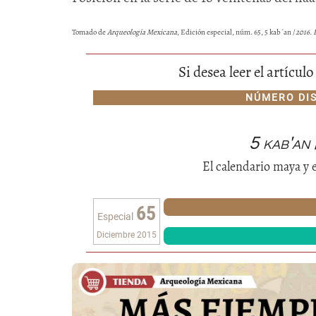
Tomado de
Arqueología Mexicana
, Edición especial, núm. 65, 5 kab´an /
2016. 
Si desea leer el artícu
NÚMERO DI
5 kab'an
El calendario maya y e
65
Especial
Diciembre 2015