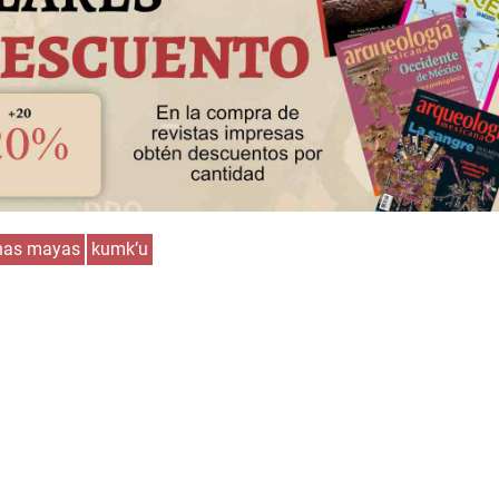
nas mayas
kumk’u