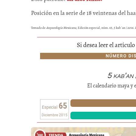
Posición en la serie de 18 veintenas del ha
Tomado de
Arqueología Mexicana
, Edición especial, núm. 65, 5 kab´an /
2016. 
Si desea leer el artícu
NÚMERO DI
5 kab'an
El calendario maya y e
65
Especial
Diciembre 2015