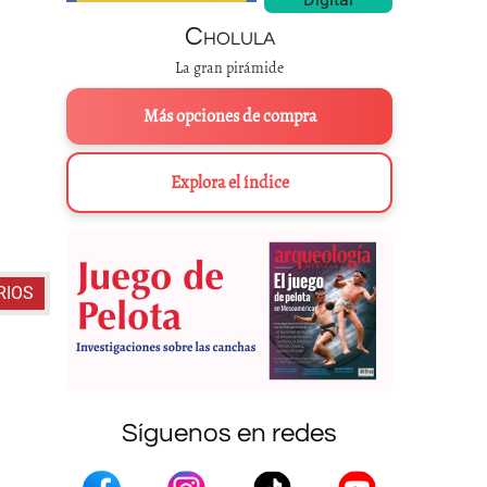
Cholula
La gran pirámide
Más opciones de compra
Explora el índice
Variantes para el glifo
RIOS
Síguenos en redes