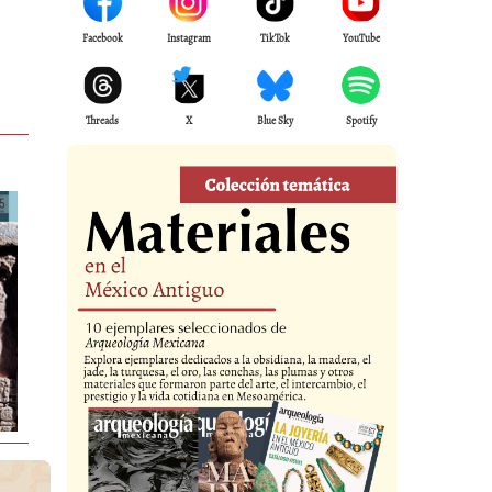
Facebook
Instagram
TikTok
YouTube
Threads
X
Blue Sky
Spotify