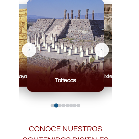
‹
›
Mayas
Mixteca
Toltecas
CONOCE NUESTROS