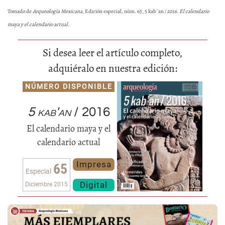
Tomado de
Arqueología Mexicana
, Edición especial, núm. 65, 5 kab´an /
2016. El calendario
maya y el calendario actual.
Si desea leer el artículo completo,
adquiéralo en nuestra edición:
NÚMERO DISPONIBLE
5 kab'an
/ 2016
El calendario maya y el
calendario actual
Impresa
65
Especial
Digital
Diciembre 2015