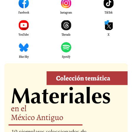
Facebook
Instagram
TikTok
YouTube
Threads
X
Blue Sky
Spotify