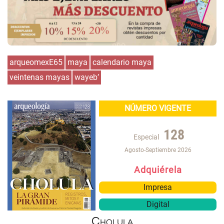
arqueomexE65
maya
calendario maya
veintenas mayas
wayeb’
NÚMERO VIGENTE
128
Especial
Agosto-Septiembre 2026
Adquiérela
Impresa
Digital
Cholula