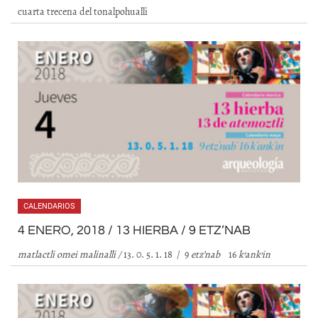
cuarta trecena del tonalpohualli
CALENDARIOS
4 ENERO, 2018 / 13 HIERBA / 9 ETZ’NAB
matlactli omei malinalli /
13. 0. 5. 1. 18 / 9
etz
’
nab
16
k’ank’in