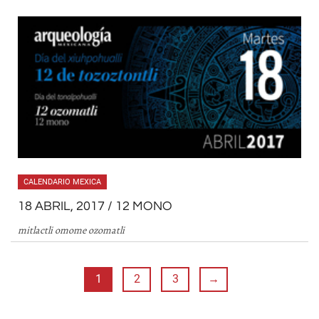
CALENDARIO MEXICA
18 ABRIL, 2017 / 12 MONO
mitlactli omome ozomatli
1
2
3
→