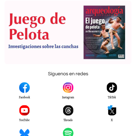
Síguenos en redes
Facebook
Instagram
TikTok
YouTube
Threads
X