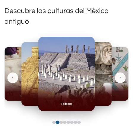
Descubre las culturas del México
antiguo
‹
›
Olmecas
Mexicas
Mayas
Mixteca
Toltecas