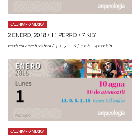
CALENDARIO MEXICA
2 ENERO, 2018 / 11 PERRO / 7 KIB’
matlactli once itzcuintli /
13. 0. 5. 1. 16 / 7
kib
’
14
k’ank’in
CALENDARIO MEXICA