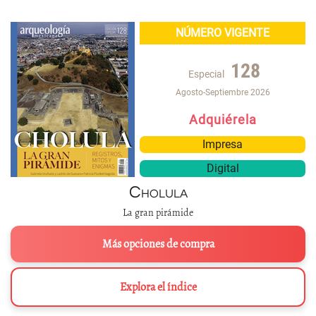
NÚMERO VIGENTE
128
Especial
Agosto-Septiembre 2026
Adquiérela
Impresa
Digital
Cholula
La gran pirámide
Más opciones de compra
Explora el índice