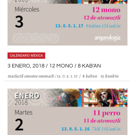
CALENDARIO MEXICA
3 ENERO, 2018 / 12 MONO / 8 KAB’AN
matlactli omome ozomatli /
13. 0. 5. 1. 17 / 8
kab
’
an
15
k’ank’in