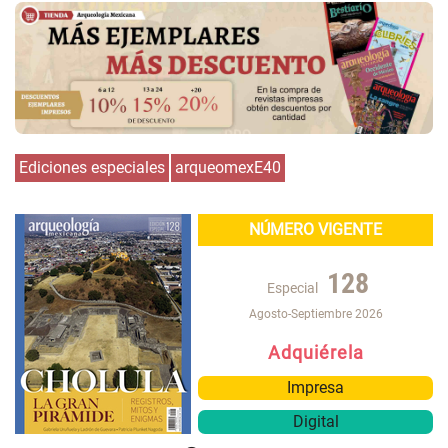
Ediciones especiales
arqueomexE40
NÚMERO VIGENTE
128
Especial
Agosto-Septiembre 2026
Adquiérela
Impresa
Digital