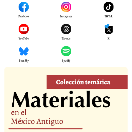
Facebook
Instagram
TikTok
YouTube
Threads
X
Blue Sky
Spotify