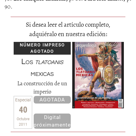
90.
Si desea leer el artículo completo,
adquiéralo en nuestra edición:
NÚMERO IMPRESO
AGOTADO
Los
tlatoanis
mexicas
La construcción de un
imperio
AGOTADA
Especial
40
Digital
Octubre
próximamente
2011