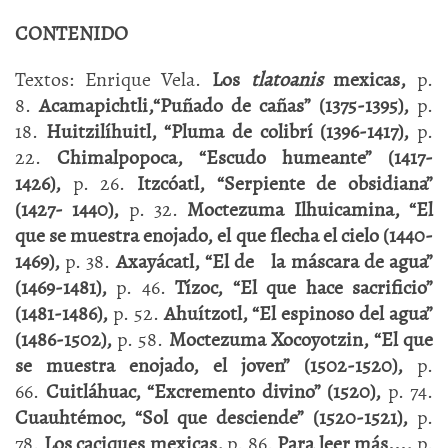
CONTENIDO
Textos: Enrique Vela.
Los
tlatoanis
mexicas,
p.
8.
Acamapichtli,“Puñado de cañas” (1375-1395),
p.
18.
Huitzilíhuitl, “Pluma de colibrí (1396-1417),
p.
22.
Chimalpopoca, “Escudo humeante” (1417-
1426),
p. 26.
Itzcóatl, “Serpiente de obsidiana”
(1427- 1440),
p. 32.
Moctezuma Ilhuicamina, “El
que se muestra enojado, el que flecha el cielo (1440-
1469),
p. 38.
Axayácatl, “El de la máscara de agua”
(1469-1481),
p. 46.
Tízoc, “El que hace sacrificio”
(1481-1486),
p. 52.
Ahuítzotl, “El espinoso del agua”
(1486-1502),
p. 58.
Moctezuma Xocoyotzin, “El que
se muestra enojado, el joven” (1502-1520),
p.
66.
Cuitláhuac, “Excremento divino” (1520),
p. 74.
Cuauhtémoc, “Sol que desciende” (1520-1521),
p.
78.
Los caciques mexicas,
p. 86.
Para leer más...,
p.