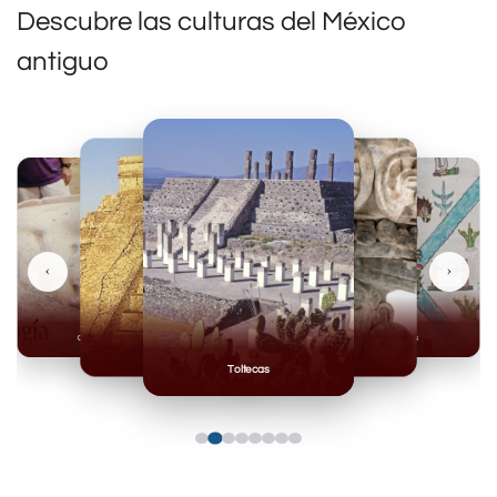
Descubre las culturas del México
antiguo
‹
›
Olmecas
Mexicas
Mayas
Mixteca
Toltecas