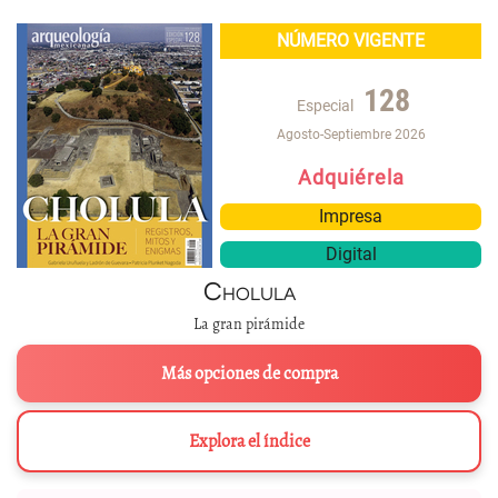
NÚMERO VIGENTE
128
Especial
Agosto-Septiembre 2026
Adquiérela
Impresa
Digital
Cholula
La gran pirámide
Más opciones de compra
Explora el índice