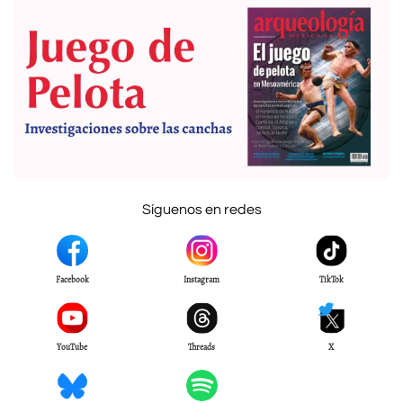
Síguenos en redes
Facebook
Instagram
TikTok
YouTube
Threads
X