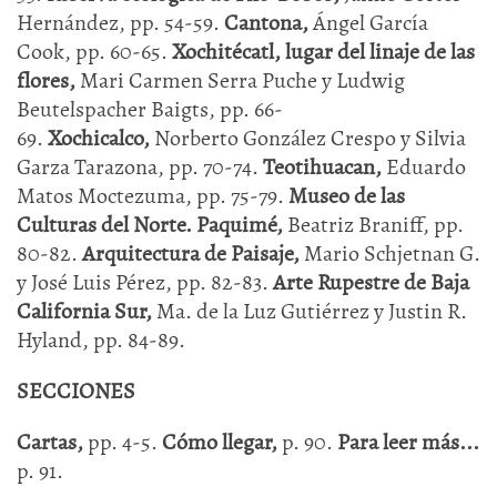
Hernández, pp. 54-59.
Cantona,
Ángel García
Cook, pp. 60-65.
Xochitécatl, lugar del linaje de las
flores,
Mari Carmen Serra Puche y Ludwig
Beutelspacher Baigts, pp. 66-
69.
Xochicalco,
Norberto González Crespo y Silvia
Garza Tarazona, pp. 70-74.
Teotihuacan,
Eduardo
Matos Moctezuma, pp. 75-79.
Museo de las
Culturas del Norte. Paquimé,
Beatriz Braniff, pp.
80-82.
Arquitectura de Paisaje,
Mario Schjetnan G.
y José Luis Pérez, pp. 82-83.
Arte Rupestre de Baja
California Sur,
Ma. de la Luz Gutiérrez y Justin R.
Hyland, pp. 84-89.
SECCIONES
Cartas,
pp. 4-5.
Cómo llegar,
p. 90.
Para leer más...
p. 91.