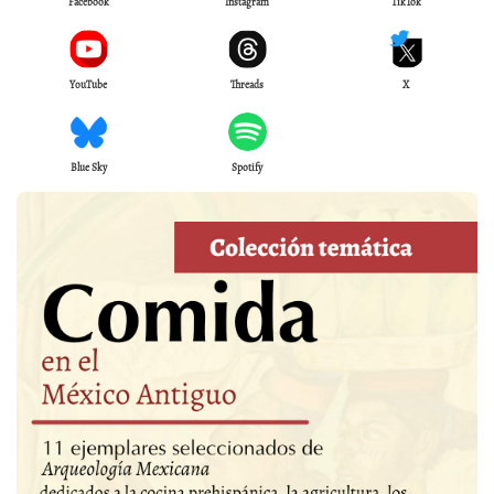
Facebook
Instagram
TikTok
YouTube
Threads
X
Blue Sky
Spotify