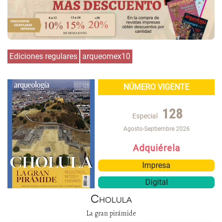
Ediciones regulares
arqueomex10
NÚMERO VIGENTE
128
Especial
Agosto-Septiembre 2026
Adquiérela
Impresa
Digital
Cholula
La gran pirámide