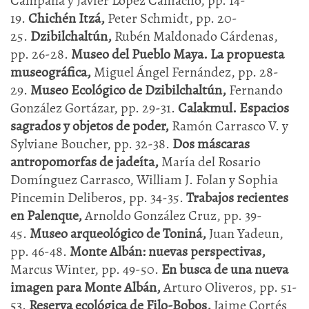
Campaña y Javier López Camacho, pp. 14-
19.
Chichén Itzá,
Peter Schmidt, pp. 20-
25.
Dzibilchaltún,
Rubén Maldonado Cárdenas,
pp. 26-28.
Museo del Pueblo Maya. La propuesta
museográfica,
Miguel Ángel Fernández, pp. 28-
29.
Museo Ecológico de Dzibilchaltún,
Fernando
González Gortázar, pp. 29-31.
Calakmul. Espacios
sagrados y objetos de poder,
Ramón Carrasco V. y
Sylviane Boucher, pp. 32-38.
Dos máscaras
antropomorfas de jadeíta,
María del Rosario
Domínguez Carrasco, William J. Folan y Sophia
Pincemin Deliberos, pp. 34-35.
Trabajos recientes
en Palenque,
Arnoldo González Cruz, pp. 39-
45.
Museo arqueológico de Toniná,
Juan Yadeun,
pp. 46-48.
Monte Albán: nuevas perspectivas,
Marcus Winter, pp. 49-50.
En busca de una nueva
imagen para Monte Albán,
Arturo Oliveros, pp. 51-
53.
Reserva ecológica de Filo-Bobos,
Jaime Cortés